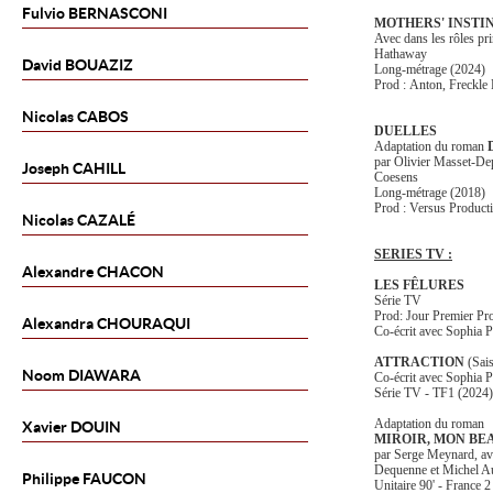
Fulvio
BERNASCONI
MOTHERS' INSTI
Avec dans les rôles pr
Hathaway
David
BOUAZIZ
Long-métrage (2024)
Prod : Anton, Freckle
Nicolas
CABOS
DUELLES
Adaptation du roman
par Olivier Masset-De
Joseph
CAHILL
Coesens
Long-métrage (2018)
Prod : Versus Producti
Nicolas
CAZALÉ
SERIES TV :
Alexandre
CHACON
LES FÊLURES
Série TV
Prod: Jour Premier Pr
Alexandra
CHOURAQUI
Co-écrit avec Sophia P
ATTRACTION
(
Sais
Noom
DIAWARA
Co-écrit avec Sophia P
Série TV - TF1 (2024)
Adaptation du roman
Xavier
DOUIN
MIROIR, MON BE
par Serge Meynard, av
Dequenne et Michel 
Philippe
FAUCON
Unitaire 90' - France 