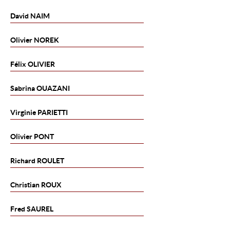
David
NAIM
Olivier
NOREK
Félix
OLIVIER
Sabrina
OUAZANI
Virginie
PARIETTI
Olivier
PONT
Richard
ROULET
Christian
ROUX
Fred
SAUREL