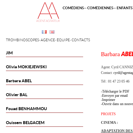
COMÉDIENS
COMÉDIENNES
ENFANTS 
TROMBINOSCOPES
AGENCE
ÉQUIPE
CONTACTS
JIM
Barbara
ABE
Olivia
MOKIEJEWSKI
Agent:
Cyril CANNI
Contact:
cyril@agentag
Barbara
ABEL
Tél : 01 47 23 05 46
Télécharger le PDF
Olivier
BAL
Envoyer par email
Imprimer
Ouvrir dans un nouve
Fouad
BENHAMMOU
PROJETS
Ouissem
BELGACEM
CINEMA :
ADAPTATION DES