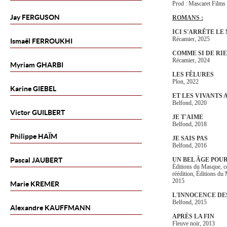
Prod : Mascaret Film
Jay
FERGUSON
ROMANS :
ICI S'ARRÊTE LE
Récamier, 2025
Ismaël
FERROUKHI
COMME SI DE RIE
Récamier, 2024
Myriam
GHARBI
LES FÊLURES
Plon, 2022
Karine
GIEBEL
ET LES VIVANTS
Belfond, 2020
Victor
GUILBERT
JE T'AIME
Belfond, 2018
Philippe
HAÏM
JE SAIS PAS
Belfond, 2016
Pascal
JAUBERT
UN BEL ÂGE POU
Éditions du Masque, c
réédition, Éditions du
2015
Marie
KREMER
L'INNOCENCE D
Belfond, 2015
Alexandre
KAUFFMANN
APRÈS LA FIN
Fleuve noir, 2013