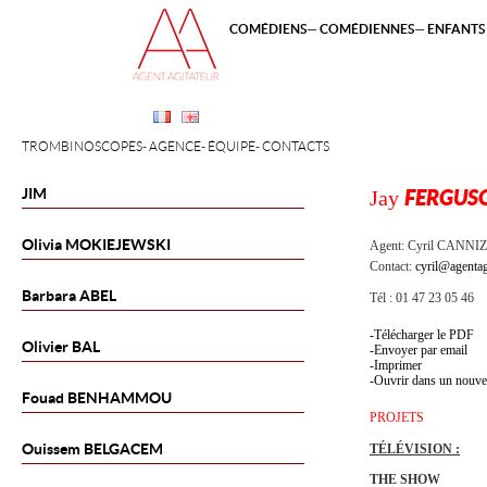
COMÉDIENS
COMÉDIENNES
ENFANTS 
TROMBINOSCOPES
AGENCE
ÉQUIPE
CONTACTS
JIM
Jay
FERGUS
Olivia
MOKIEJEWSKI
Agent:
Cyril CANNI
Contact:
cyril@agentag
Barbara
ABEL
Tél : 01 47 23 05 46
Télécharger le PDF
Olivier
BAL
Envoyer par email
Imprimer
Ouvrir dans un nouve
Fouad
BENHAMMOU
PROJETS
Ouissem
BELGACEM
TÉLÉVISION :
THE SHOW