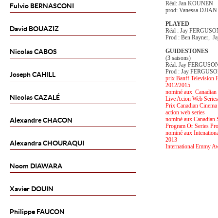
Réal: Jan KOUNEN
Fulvio
BERNASCONI
prod: Vanessa DJIAN
PLAYED
David
BOUAZIZ
Réal : Jay FERGUS
Prod : Ben Rayner,
Nicolas
CABOS
GUIDESTONES
(3 saisons)
Réal: Jay FERGUSO
Prod : Jay FERGUS
Joseph
CAHILL
prix Banff Television 
2012/2015
nominé aux Canadian C
Nicolas
CAZALÉ
Live Acion Web Serie
Prix Canadian Cinema E
action web series
nominé aux Canadian 
Alexandre
CHACON
Program Or Series Pro
nominé aux Intenation
2013
Alexandra
CHOURAQUI
International Emmy Aw
Noom
DIAWARA
Xavier
DOUIN
Philippe
FAUCON