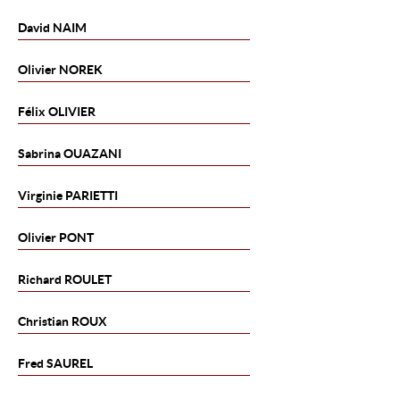
David
NAIM
Olivier
NOREK
Félix
OLIVIER
Sabrina
OUAZANI
Virginie
PARIETTI
Olivier
PONT
Richard
ROULET
Christian
ROUX
Fred
SAUREL