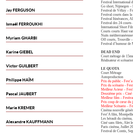
Festival International
Go short, Nijmegen – 
Jay
FERGUSON
Festival de Vélizy – F
Festival courts dans la
Festival Itinérances, A
Festival des 24 courts
Ismaël
FERROUKHI
International Short Fi
Courts courts Haut var
Nuits méditerranéenne
Myriam
GHARBI
Off courts, Trouville 
Festival d’humour de
Karine
GIEBEL
DEAD END
Court métrage de 15m
Réalisateur et scénaris
Victor
GUILBERT
LE QUOTA
Court Métrage
Autoproduction
Philippe
HAÏM
Prix du public - Fest’a
Prix du scénario - Fest
Meilleur Acteur – Fest
Pascal
JAUBERT
Deuxième prix – Ciné s
Meilleur film – Festiv
Prix coup de cœur du j
Meilleur Scénario – Fe
Marie
KREMER
Cinéma nouvelle génér
Fest’A film, Montpelli
Les hérault du cinéma
Alexandre
KAUFFMANN
Ciné sans filets, Alet 
Paris cinéma, Juillet 2
Festival de Contis, S