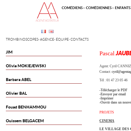
COMÉDIENS
COMÉDIENNES
ENFANTS 
TROMBINOSCOPES
AGENCE
ÉQUIPE
CONTACTS
JIM
Pascal
JAUB
Olivia
MOKIEJEWSKI
Agent:
Cyril CANNI
Contact:
cyril@agentag
Barbara
ABEL
Tél : 01 47 23 05 46
Télécharger le PDF
Olivier
BAL
Envoyer par email
Imprimer
Ouvrir dans un nouve
Fouad
BENHAMMOU
PROJETS
Ouissem
BELGACEM
CINEMA
LE VILLAGE DES