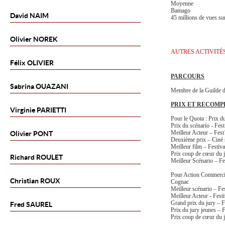
Moyenne
Bamago
David
NAIM
45 millions de vues sur
Olivier
NOREK
AUTRES ACTIVITÉ
Félix
OLIVIER
PARCOURS
Sabrina
OUAZANI
Membre de la Guilde d
PRIX ET RECOMP
Virginie
PARIETTI
Pour le Quota : Prix du
Prix du scénario - Fest
Meilleur Acteur – Fest
Olivier
PONT
Deuxième prix – Ciné s
Meilleur film – Festiv
Prix coup de cœur du j
Richard
ROULET
Meilleur Scénario – Fe
Pour Action Commercial
Christian
ROUX
Cognac
Meilleur scénario – Fe
Meilleur Acteur - Fest
Grand prix du jury – Fe
Fred
SAUREL
Prix du jury jeunes – F
Prix coup de cœur du ju