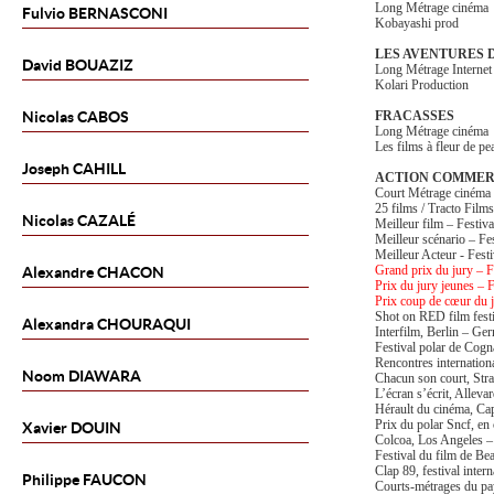
Long Métrage cinéma
Fulvio
BERNASCONI
Kobayashi prod
LES AVENTURES 
David
BOUAZIZ
Long Métrage Internet
Kolari Production
Nicolas
CABOS
FRACASSES
Long Métrage cinéma
Les films à fleur de pe
Joseph
CAHILL
ACTION COMMER
Court Métrage cinéma
25 films / Tracto Films
Nicolas
CAZALÉ
Meilleur film – Festiv
Meilleur scénario – Fe
Meilleur Acteur - Fest
Grand prix du jury – Fe
Alexandre
CHACON
Prix du jury jeunes – F
Prix coup de cœur du ju
Shot on RED film fest
Alexandra
CHOURAQUI
Interfilm, Berlin – Ge
Festival polar de Cogn
Rencontres internation
Noom
DIAWARA
Chacun son court, Str
L’écran s’écrit, Alleva
Hérault du cinéma, Ca
Prix du polar Sncf, en
Xavier
DOUIN
Colcoa, Los Angeles 
Festival du film de Be
Clap 89, festival inter
Philippe
FAUCON
Courts-métrages du pa