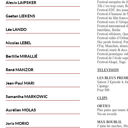
Festival européen du f
Alexis
LAIPSKER
35h c’est trop court, 
Festival EDC des jeun
Festival d’humour de
Gaetan
LIEKENS
Festival du film franc
Festival vues d’Afriqu
Festival international 
Léa
LANDO
Interfilms, Berlin
Festival offshorts, Qu
Festival vidéo d’Orléa
Sky prods festival, Pu
Nicolas
LEBEL
FFat, Munchen, deuts
Festival courts & docs
Festival prototypes vi
Bertille
MIRALLIÉ
Festival de l’école su
Festival Akapé, Togo
René
MANZOR
TELEVISION
LES BLEUS PREMI
Saison 3 Episode 4, 6
Jean-Paul
MARI
Cipango
Pour M6
Samantha
MARKOWIC
CLIPS
ORTIES
Aurélien
MOLAS
Plus putes que toutes l
Nu-un records
MAX BOUBLIL
Joris
MORIO
J’aime les moches, M