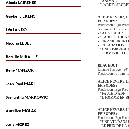
- "ANIMAL"
Alexis
LAIPSKER
- "JARDIN SECRE
Gaetan
LIEKENS
ALICE NEVERS, L
EPISODES :
Production : Ego Prod
Scénariste et Showrun
Léa
LANDO
- "A LA FOLIE"
- "TARIF ETUDIA
- "
UN AMOUR INT
Nicolas
LEBEL
- "
REPARATION"
- "UNE OMBRE A
- "
PERMIS DE TU
Bertille
MIRALLIÉ
BLACKOUT
Unitaire Prestige - 90'
René
MANZOR
Production : u-Film /
ALICE NEVERS, L
Jean-Paul
MARI
EPISODES :
Production : Ego Prod
- "FAUTE D'ADN"
Samantha
MARKOWIC
- "L'HOMME EN 
ALICE NEVERS, L
Aurélien
MOLAS
EPISODES :
Production : Ego Prod
- "UNE VIE DANS
Joris
MORIO
- "
LE PRIX DE LA 