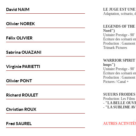
David
NAIM
LE JUGE EST UN
Adaptation, scénario, d
Olivier
NOREK
LEGENDS OF THE N
Nord")
Unitaire Prestige - 90'
Félix
OLIVIER
Écriture des scénarii e
Production : Gaumont 
Trimark Pictures
Sabrina
OUAZANI
WARRIOR SPIRIT ("
loups")
Virginie
PARIETTI
Unitaire Prestige - 90'
Écriture des scénarii en
Production : Gaumont 
Olivier
PONT
Pictures / Canal +
SUEURS FROIDES 
Richard
ROULET
Production: Les Films
- "LA BELLE OU
- "LA SUBLIME A
Christian
ROUX
Fred
SAUREL
AUTRES ACTIVITÉ