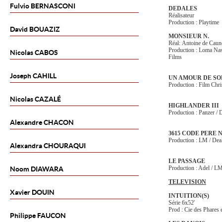
Fulvio
BERNASCONI
DEDALES
Réalisateur
Production : Playtime
David
BOUAZIZ
MONSIEUR N.
Réal: Antoine de Caun
Production : Loma Nash
Nicolas
CABOS
Films
Joseph
CAHILL
UN AMOUR DE SO
Production : Film Chri
Nicolas
CAZALÉ
HIGHLANDER III
Production : Panzer /
Alexandre
CHACON
3615 CODE PERE 
Production : LM / Dea
Alexandra
CHOURAQUI
LE PASSAGE
Production : Adel / L
Noom
DIAWARA
TELEVISION
Xavier
DOUIN
INTUITION(S)
Série 6x52'
Prod : Cie des Phares e
Philippe
FAUCON