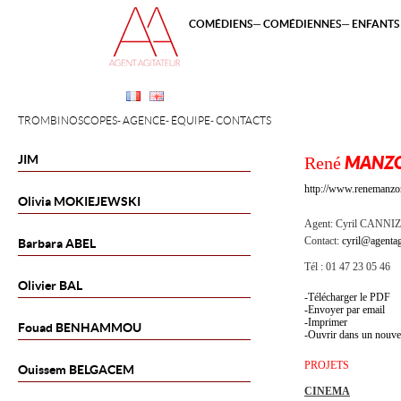
COMÉDIENS
COMÉDIENNES
ENFANTS 
TROMBINOSCOPES
AGENCE
ÉQUIPE
CONTACTS
JIM
René
MANZ
http://www.renemanzo
Olivia
MOKIEJEWSKI
Agent:
Cyril CANNI
Contact:
cyril@agentag
Barbara
ABEL
Tél : 01 47 23 05 46
Olivier
BAL
Télécharger le PDF
Envoyer par email
Imprimer
Fouad
BENHAMMOU
Ouvrir dans un nouve
PROJETS
Ouissem
BELGACEM
CINEMA