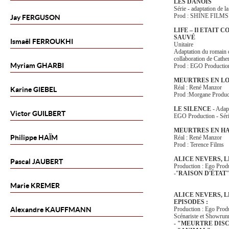
LES DANOIS
Série - adaptation de
Prod : SHINE FIL
Jay
FERGUSON
LIFE – Il ETAIT
SAUVÉ
Ismaël
FERROUKHI
Unitaire
Adaptation du romain d
collaboration de Cather
Myriam
GHARBI
Prod : EGO Producti
MEURTRES EN L
Réal : René Manzor
Karine
GIEBEL
Prod :Morgane Produc
LE SILENCE
- Adap
Victor
GUILBERT
EGO Production - Séri
MEURTRES EN HA
Philippe
HAÏM
Réal : René Manzor
Prod : Terence Films
ALICE NEVERS, 
Pascal
JAUBERT
Production : Ego Prod
-"
RAISON D'ÉTAT
"
Marie
KREMER
ALICE NEVERS, L
EPISODES :
Alexandre
KAUFFMANN
Production : Ego Prod
Scénariste et Showrun
- "MEURTRE DIS