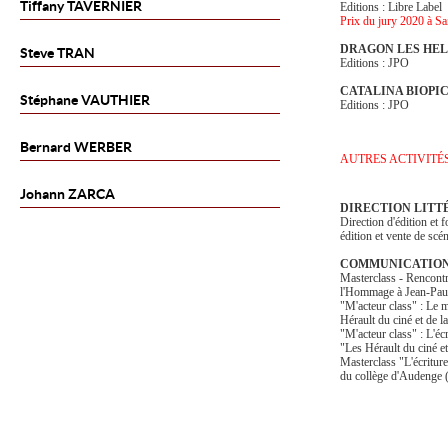
Tiffany
TAVERNIER
Editions : Libre Label
Prix du jury 2020 à S
DRAGON LES HEL
Steve
TRAN
Editions : JPO
CATALINA BIOPI
Stéphane
VAUTHIER
Editions : JPO
Bernard
WERBER
AUTRES ACTIVITÉ
Johann
ZARCA
DIRECTION LITT
Direction d'édition et
édition et vente de scé
COMMUNICATION
Masterclass - Rencontre
l'Hommage à Jean-Paul
"M'acteur class" : Le m
Hérault du ciné et de l
"M'acteur class" : L'éc
"Les Hérault du ciné et
Masterclass "L'écritur
du collège d'Audenge 