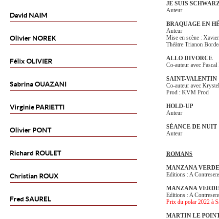
JE SUIS SCHWAR
Auteur
David
NAIM
BRAQUAGE EN H
Auteur
Olivier
NOREK
Mise en scène : Xavie
Théàtre Trianon Borde
ALLO DIVORCE
Félix
OLIVIER
Co-auteur avec Pascal
SAINT-VALENTIN
Sabrina
OUAZANI
Co-auteur avec Kryste
Prod : KVM Prod
HOLD-UP
Virginie
PARIETTI
Auteur
SÉANCE DE NUIT
Olivier
PONT
Auteur
Richard
ROULET
ROMANS
MANZANA VERDE
Editions : A Contresen
Christian
ROUX
MANZANA VERD
Editions : A Contresen
Fred
SAUREL
Prix du polar 2022 à 
MARTIN LE POIN