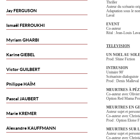
Thriller
Auteur du scénario ori
Jay
FERGUSON
Adaptation sous le nom
Laval
EVENT
Ismaël
FERROUKHI
Co-auteur
Réal : Jean-Louis Lava
Myriam
GHARBI
TELEVISION
Karine
GIEBEL
UN NOEL AU SOLE
Prod: Shine Fiction
INTRUSION
Victor
GUILBERT
Unitaire 90'
Scénariste-dialoguiste
Prod : Denis Malleval
Philippe
HAÏM
MEURTRES À PÉ
Co-auteur avec Olivie
Pascal
JAUBERT
Option Red Mama Pro
MEURTRES EN G
Auteur sujet et perso
Marie
KREMER
Co-auteur avec Christ
Prod : Option Eloise F
Alexandre
KAUFFMANN
MEURTRES SUR L
Auteur sujet et perso
Co-auteur avec Christ