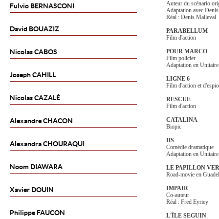
Auteur du scénario ori
Fulvio
BERNASCONI
Adaptation avec Denis
Réal : Denis Malleval
David
BOUAZIZ
PARABELLUM
Film d'action
Nicolas
CABOS
POUR MARCO
Film policier
Adaptation en Unitaire
Joseph
CAHILL
LIGNE 6
Film d'action et d'espi
Nicolas
CAZALÉ
RESCUE
Film d'action
CATALINA
Alexandre
CHACON
Biopic
HS
Alexandra
CHOURAQUI
Comédie dramatique
Adaptation en Unitair
Noom
DIAWARA
LE PAPILLON VE
Road-movie en Guade
IMPAIR
Xavier
DOUIN
Co-auteur
Réal : Fred Eyriey
Philippe
FAUCON
L'ÎLE SEGUIN