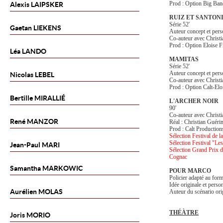
Prod : Option Big Ban
Alexis
LAIPSKER
RUIZ ET SANTON
Série 52'
Gaetan
LIEKENS
Auteur concept et per
Co-auteur avec Christ
Prod : Option Eloise F
Léa
LANDO
MAMITAS
Série 52'
Auteur concept et per
Nicolas
LEBEL
Co-auteur avec Christ
Prod : Option Calt-Elo
Bertille
MIRALLIÉ
L'ARCHER NOIR
90'
Co-auteur avec Christi
René
MANZOR
Réal : Christian Guérin
Prod : Calt Productio
Sélection Festival de l
Sélection Festival "Les 
Jean-Paul
MARI
Sélection Grand Prix d
Cognac
Samantha
MARKOWIC
POUR MARCO
Policier adapté au for
Idée originale et pers
Aurélien
MOLAS
Auteur du scénario ori
THÉÀTRE
Joris
MORIO