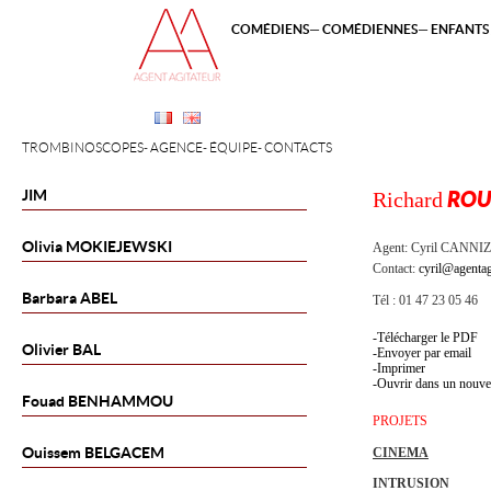
COMÉDIENS
COMÉDIENNES
ENFANTS 
TROMBINOSCOPES
AGENCE
ÉQUIPE
CONTACTS
JIM
Richard
ROU
Olivia
MOKIEJEWSKI
Agent:
Cyril CANNI
Contact:
cyril@agentag
Barbara
ABEL
Tél : 01 47 23 05 46
Télécharger le PDF
Olivier
BAL
Envoyer par email
Imprimer
Ouvrir dans un nouve
Fouad
BENHAMMOU
PROJETS
Ouissem
BELGACEM
CINEMA
INTRUSION