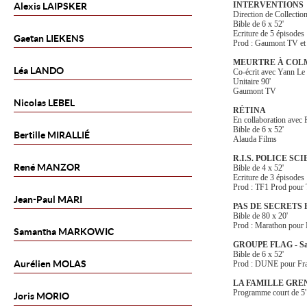
INTERVENTIONS
Alexis
LAIPSKER
Direction de Collection
Bible de 6 x 52'
Ecriture de 5 épisodes
Gaetan
LIEKENS
Prod : Gaumont TV et
MEURTRE À COL
Léa
LANDO
Co-écrit avec Yann Le
Unitaire 90'
Gaumont TV
Nicolas
LEBEL
RÉTINA
En collaboration avec 
Bible de 6 x 52'
Bertille
MIRALLIÉ
Alauda Films
R.I.S. POLICE SC
René
MANZOR
Bible de 4 x 52'
Ecriture de 3 épisodes
Prod : TF1 Prod pour
Jean-Paul
MARI
PAS DE SECRETS
Bible de 80 x 20'
Prod : Marathon pour
Samantha
MARKOWIC
GROUPE FLAG - Sa
Bible de 6 x 52'
Aurélien
MOLAS
Prod : DUNE pour
Fr
LA FAMILLE GR
Programme court de 5'
Joris
MORIO