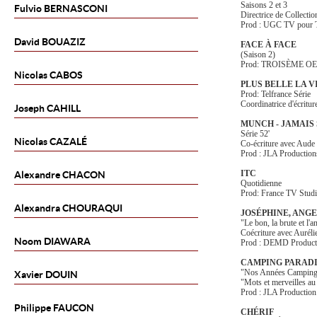
Saisons 2 et 3
Fulvio
BERNASCONI
Directrice de Collectio
Prod : UGC TV pour
David
BOUAZIZ
FACE À FACE
(Saison 2)
Prod: TROISÈME O
Nicolas
CABOS
PLUS BELLE LA V
Prod: Telfrance Série
Coordinatrice d'écritur
Joseph
CAHILL
MUNCH - JAMAIS 
Série 52'
Nicolas
CAZALÉ
Co-écriture avec Aude
Prod : JLA Production
ITC
Alexandre
CHACON
Quotidienne
Prod: France TV Stud
Alexandra
CHOURAQUI
JOSÉPHINE, ANG
"Le bon, la brute et l'
Coécriture avec Aurél
Noom
DIAWARA
Prod : DEMD Product
CAMPING PARAD
"Nos Années Campin
Xavier
DOUIN
"Mots et merveilles a
Prod : JLA Production
Philippe
FAUCON
CHÉRIF