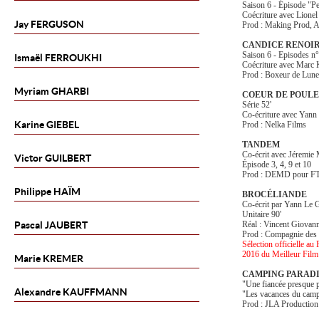
Saison 6 - Épisode "P
Coécriture avec Lione
Jay
FERGUSON
Prod : Making Prod, A
CANDICE RENOI
Saison 6 - Episodes n°
Ismaël
FERROUKHI
Coécriture avec Marc
Prod : Boxeur de Lune
Myriam
GHARBI
COEUR DE POUL
Série 52'
Co-écriture avec Yann
Karine
GIEBEL
Prod : Nelka Films
TANDEM
Co-écrit avec Jéremie
Victor
GUILBERT
Épisode 3, 4, 9 et 10
Prod : DEMD pour F
Philippe
HAÏM
BROCÉLIANDE
Co-écrit par Yann Le 
Unitaire 90'
Pascal
JAUBERT
Réal : Vincent Giovan
Prod : Compagnie des 
Sélection officielle a
2016 du Meilleur Fil
Marie
KREMER
CAMPING PARAD
"Une fiancée presque p
Alexandre
KAUFFMANN
"Les vacances du cam
Prod : JLA Production