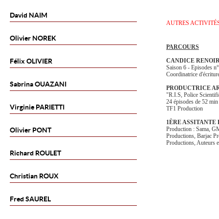
David
NAIM
AUTRES ACTIVITÉ
Olivier
NOREK
PARCOURS
Félix
OLIVIER
CANDICE RENOI
Saison 6 - Episodes n
Coordinatrice d'écritu
Sabrina
OUAZANI
PRODUCTRICE A
"R.I.S, Police Scientif
24 épisodes de 52 min
Virginie
PARIETTI
TF1 Production
1ÈRE ASSITANTE
Production : Sama, GM
Olivier
PONT
Productions, Barjac 
Productions, Auteurs 
Richard
ROULET
Christian
ROUX
Fred
SAUREL