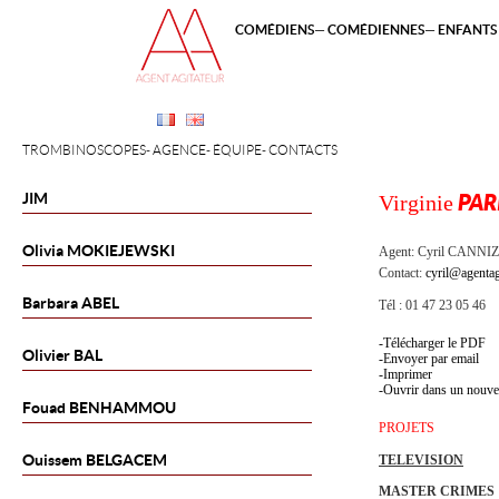
COMÉDIENS
COMÉDIENNES
ENFANTS 
TROMBINOSCOPES
AGENCE
ÉQUIPE
CONTACTS
JIM
Virginie
PAR
Olivia
MOKIEJEWSKI
Agent:
Cyril CANNI
Contact:
cyril@agentag
Barbara
ABEL
Tél : 01 47 23 05 46
Télécharger le PDF
Olivier
BAL
Envoyer par email
Imprimer
Ouvrir dans un nouve
Fouad
BENHAMMOU
PROJETS
Ouissem
BELGACEM
TELEVISION
MASTER CRIMES