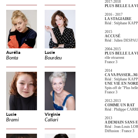
2017-2018
PLUS BELLE LA V
2016 - 2017
LA STAGIAIRE
Réal : Stéphane KAP
2015
ACCUSÉ
Réal : Julien DESPAU
2004-2015
Aurélia
Lucie
PLUS BELLE LA V
Bonta
Bourdeu
rôle récurrent
France 3
2014
CA VA PASSER...M
Réal : Stéphane KAP
UNE VIE EN NOR
Spin-off de "Plus belle
France 3
2012-2013
COMME UN RAT
Réal : Philippe CAR
Lucie
Virginie
2013
Brami
Caliari
A DEMAIN SANS 
Réal : Jean-Louis L
Diffusion : France 3