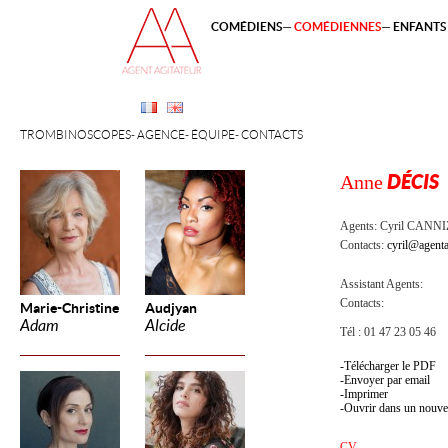
COMÉDIENS
COMÉDIENNES
ENFANTS 
TROMBINOSCOPES
AGENCE
ÉQUIPE
CONTACTS
Anne
DÉCIS
Agents:
Cyril CANN
Contacts:
cyril@agenta
Assistant Agents:
Contacts:
Marie-Christine
Audjyan
Adam
Alcide
Tél : 01 47 23 05 46
Télécharger le PDF
Envoyer par email
Imprimer
Ouvrir dans un nouve
CV