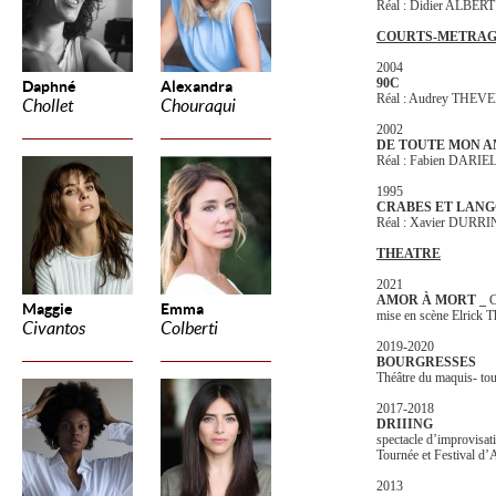
Réal : Didier ALBERT
COURTS-METRAG
2004
90C
Daphné
Alexandra
Réal : Audrey THEV
Chollet
Chouraqui
2002
DE TOUTE MON 
Réal : Fabien DARIE
1995
CRABES ET LANG
Réal : Xavier DUR
THEATRE
2021
AMOR À MORT _
C
Maggie
Emma
mise en scène Elrick 
Civantos
Colberti
2019-2020
BOURGRESSES
Théâtre du maquis- to
2017-2018
DRIIING
spectacle d’improvisat
Tournée et Festival d
2013