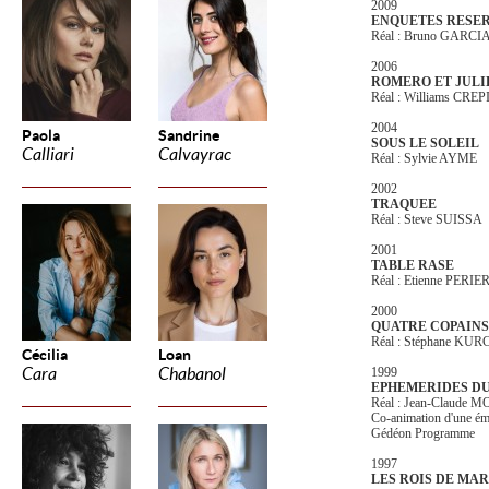
2009
ENQUETES RESE
Réal : Bruno GARCI
2006
ROMERO ET JULI
Réal : Williams CREP
2004
Paola
Sandrine
SOUS LE SOLEIL
Calliari
Calvayrac
Réal : Sylvie AYME
2002
TRAQUEE
Réal : Steve SUISSA
2001
TABLE RASE
Réal : Etienne PERIE
2000
QUATRE COPAINS
Réal : Stéphane KUR
Cécilia
Loan
Cara
Chabanol
1999
EPHEMERIDES DU
Réal : Jean-Claude 
Co-animation d'une ém
Gédéon Programme
1997
LES ROIS DE MA