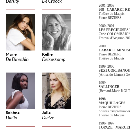
Daruty
De Croock
2001–2003
208 - CABARET 
Théâtre du Maquis
Pierre BEZIERS
2000–2001
LES PRECIEUSES 
Carlo COLOMBAION
Festival d'Avignon 20
2000
CABARET MINUS
Marie
Kellie
Pierre BEZIERS
Théâtre du Maquis
De Dinechin
Delkeskamp
1999–2000
SEXTUOR, BANQU
(Armando Llamas) 
1999
SALLINGER
(Bernard-Marie KO
1998
MAQUILLAGES
Pierre BEZIERS
Soirées d'improvisatio
Sokhna
Julia
Théâtre du Maquis
Diallo
Dietze
1996–1997
TOPAZE - MARCE