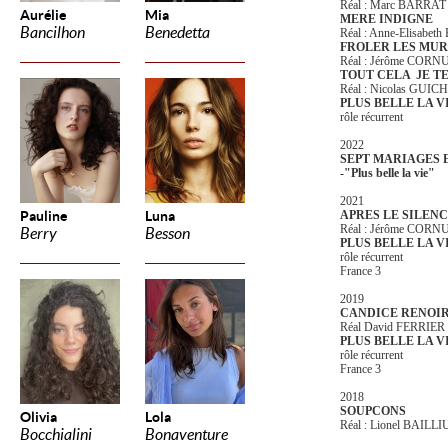
Réal : Marc BARRA
Aurélie
Mia
MERE INDIGNE
Bancilhon
Benedetta
Réal : Anne-Elisab
FROLER LES MU
Réal : Jérôme COR
TOUT CELA JE T
Réal : Nicolas GUI
PLUS BELLE LA V
rôle récurrent
2022
SEPT MARIAGES 
-"Plus belle la vie"
2021
Pauline
Luna
APRES LE SILEN
Réal : Jérôme COR
Berry
Besson
PLUS BELLE LA V
rôle récurrent
France 3
2019
CANDICE RENOI
Réal David FERRIER
PLUS BELLE LA V
rôle récurrent
France 3
2018
SOUPCONS
Olivia
Lola
Réal : Lionel BAILLI
Bocchialini
Bonaventure