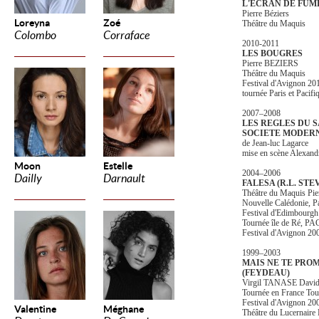
L'ECRAN DE FUM
Pierre Béziers
Loreyna
Zoé
Théâtre du Maquis
Colombo
Corraface
2010-2011
LES BOUGRES
Pierre BEZIERS
Théâtre du Maquis
Festival d'Avignon 20
tournée Paris et Pacif
2007–2008
LES REGLES DU 
SOCIETE MODER
de Jean-luc Lagarce
mise en scène Alexa
Moon
Estelle
2004–2006
Dailly
Darnault
FALESA (R.L. ST
Théâtre du Maquis Pi
Nouvelle Calédonie, P
Festival d'Edimbourg
Tournée île de Ré, P
Festival d'Avignon 20
1999–2003
MAIS NE TE PROM
(FEYDEAU)
Virgil TANASE Dav
Tournée en France Tou
Festival d'Avignon 20
Valentine
Méghane
Théâtre du Lucernaire 