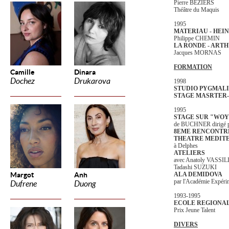
Pierre BEZIERS
Théâtre du Maquis
1995
MATERIAU - HEI
Philippe CHEMIN
LA RONDE - ART
Jacques MORNAS
FORMATION
Camille
Dinara
Dochez
Drukarova
1998
STUDIO PYGMAL
STAGE MASRTER
1995
STAGE SUR "WO
de BUCHNER dirigé 
8EME RENCONTR
THEATRE MEDIT
à Delphes
ATELIERS
avec Anatoly VASSIL
Tadashi SUZUKI
Margot
Anh
ALA DEMIDOVA
par l'Académie Expéri
Dufrene
Duong
1993-1995
ECOLE REGIONAL
Prix Jeune Talent
DIVERS