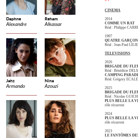
CINEMA
Daphne
Reham
2014
COMME UN RAT
Alexandre
Alkassar
Réal : Philippe CAR
1997
QUATRE GARÇONS
Réal : Jean-Paul LI
TELEVISIONS
2026
BRIGADE DU FLE
Réal : Bénédicte DE
CAMPING PARAD
Réal: Grégory ECALE
Jahz
Nina
Armando
Azouzi
2025
BRIGADE DU FLE
Réal : Nicolas GUI
PLUS BELLE LA V
rôle récurrent
2024
PLUS BELLE LA V
rôle récurrent
2023
LE FANTÔMES DE