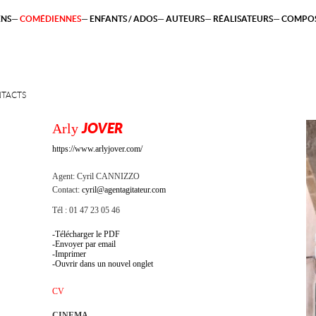
ENS
COMÉDIENNES
ENFANTS / ADOS
AUTEURS
RÉALISATEURS
COMPOS
TACTS
Arly
JOVER
https://www.arlyjover.com/
Agent:
Cyril CANNIZZO
Contact:
cyril@agentagitateur.com
Tél : 01 47 23 05 46
Télécharger le PDF
Envoyer par email
Imprimer
Ouvrir dans un nouvel onglet
CV
CINEMA