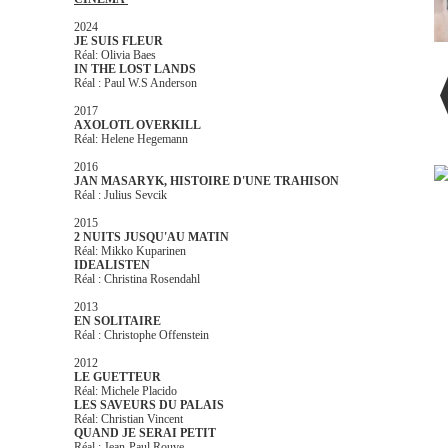
2024
JE SUIS FLEUR
Réal: Olivia Baes
IN THE LOST LANDS
Réal : Paul W.S Anderson
2017
AXOLOTL OVERKILL
Réal: Helene Hegemann
2016
JAN MASARYK, HISTOIRE D'UNE TRAHISON
Réal : Julius Sevcik
2015
2 NUITS JUSQU'AU MATIN
Réal: Mikko Kuparinen
IDEALISTEN
Réal : Christina Rosendahl
2013
EN SOLITAIRE
Réal : Christophe Offenstein
2012
LE GUETTEUR
Réal: Michele Placido
LES SAVEURS DU PALAIS
Réal: Christian Vincent
QUAND JE SERAI PETIT
Réal : Jean-Paul Rouve