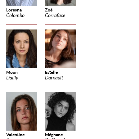
Loreyna
Zoé
Colombo
Corraface
Moon
Estelle
Dailly
Darnault
Valentine
Méghane