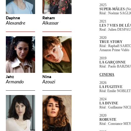
2025
SUPER-MÂLES
(Ne
Réal : Noémie SAGL
Daphne
Reham
2021
Alexandre
Alkassar
LES 7 VIES DE LÉ
Real : Julien DESPA
2020
TRUE STORY
Réal : Raphaêl SART
Amazon Prime Vidéo
2019
LA GARÇONNE
Réal : Paolo BARZ
CINEMA
Jahz
Nina
Armando
Azouzi
2026
LA FUGITIVE
Réal: Emilie NOBLE
2024
LA DIVINE
Réal : Guillaume N
2020
ROBUSTE
Réal : Constance ME