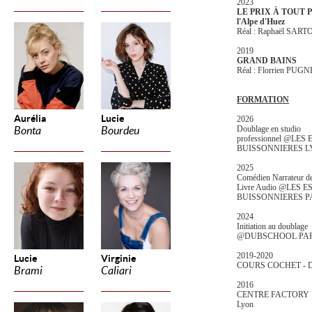
2023
LE PRIX À TOUT PRIX
l'Alpe d'Huez
Réal : Raphaël SART
2019
GRAND BAINS
Réal : Florrien PU
FORMATION
Aurélia
Lucie
2026
Doublage en studio
Bonta
Bourdeu
professionnel @LES
BUISSONNIERES 
2025
Comédien Narrateur d
Livre Audio @LES 
BUISSONNIERES P
2024
Initiation au doublage
@DUBSCHOOL PAR
2019-2020
Lucie
Virginie
COURS COCHET - 
Brami
Caliari
2016
CENTRE FACTORY
Lyon