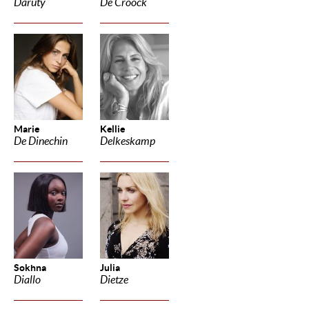
Daruty
De Croock
Marie
Kellie
De Dinechin
Delkeskamp
Sokhna
Julia
Diallo
Dietze