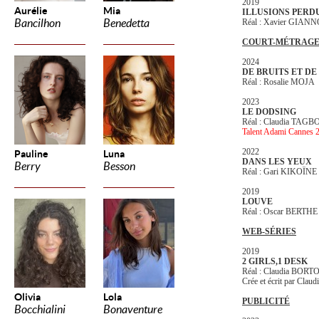
2019
Aurélie
Mia
ILLUSIONS PERD
Bancilhon
Benedetta
Réal : Xavier GIANN
COURT-MÉTRAGE
2024
DE BRUITS ET DE
Réal : Rosalie MOJA
2023
LE DODSING
Réal : Claudia TAGB
Talent Adami Cannes 
2022
Pauline
Luna
DANS LES YEUX
Berry
Besson
Réal : Gari KIKOÏNE
2019
LOUVE
Réal : Oscar BERTHE
WEB-SÉRIES
2019
2 GIRLS,1 DESK
Réal : Claudia BOR
Crée et écrit par Clau
Olivia
Lola
PUBLICITÉ
Bocchialini
Bonaventure