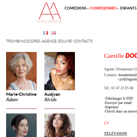
COMÉDIENS
COMÉDIENNES
ENFANTS 
TROMBINOSCOPES
AGENCE
ÉQUIPE
CONTACTS
Camille
DOC
Agents:
Donatienne 
Contacts:
donatienne@
cyril@agenta
Tél : 01 47 23 05 46
Marie-Christine
Audjyan
Télécharger le PDF
Adam
Alcide
Envoyer par email
Imprimer
Ouvrir dans un nouve
CV
TÉLÉVISION