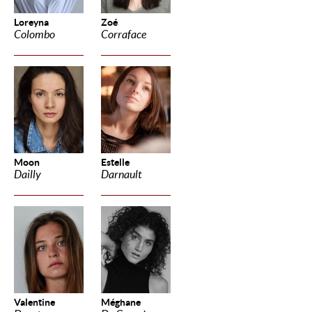
Loreyna
Zoé
Colombo
Corraface
Moon
Estelle
Dailly
Darnault
Valentine
Méghane