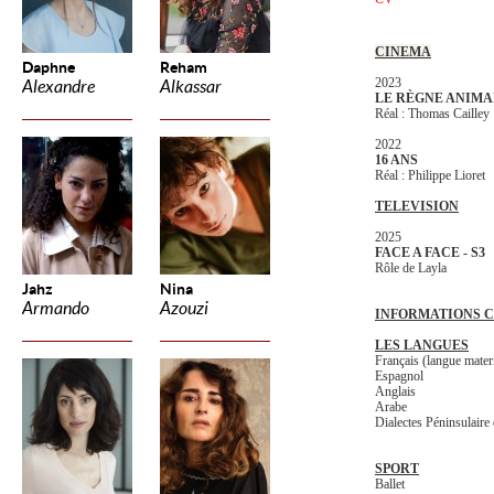
CINEMA
Daphne
Reham
2023
Alexandre
Alkassar
LE RÈGNE ANIMA
Réal : Thomas Cailley
2022
16 ANS
Réal : Philippe Lioret
TELEVISION
2025
FACE A FACE - S3
Rôle de Layla
Jahz
Nina
Armando
Azouzi
INFORMATIONS 
LES LANGUES
Français (langue mater
Espagnol
Anglais
Arabe
Dialectes Péninsulair
SPORT
Ballet