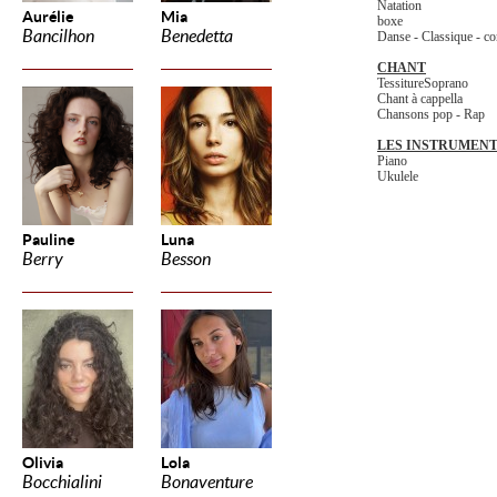
Natation
Aurélie
Mia
boxe
Bancilhon
Benedetta
Danse - Classique - co
CHANT
TessitureSoprano
Chant à cappella
Chansons pop - Rap
LES INSTRUMEN
Piano
Ukulele
Pauline
Luna
Berry
Besson
Olivia
Lola
Bocchialini
Bonaventure