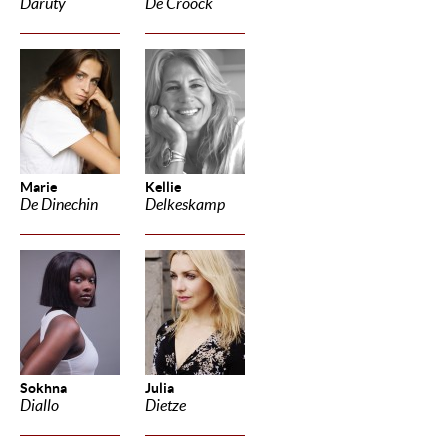
Daruty
De Croock
Marie
Kellie
De Dinechin
Delkeskamp
Sokhna
Julia
Diallo
Dietze