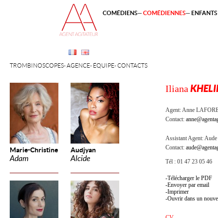
COMÉDIENS
COMÉDIENNES
ENFANTS 
TROMBINOSCOPES
AGENCE
ÉQUIPE
CONTACTS
Iliana
KHELI
Agent:
Anne LAFOR
Contact:
anne@agentag
Assistant Agent:
Aude 
Contact:
aude@agentag
Marie-Christine
Audjyan
Adam
Alcide
Tél : 01 47 23 05 46
Télécharger le PDF
Envoyer par email
Imprimer
Ouvrir dans un nouve
CV