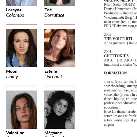
GIRL NUMBER 1 - 
Réal : Stefan HOLTZ
Denise Hamerstein (fe
Loreyna
Zoé
Produced by the Osca
Colombo
Corraface
Wiedemann& Berg (The 
mein erster freund, mut
ERNST aka my man,m
2002
THE VOICE RTL
Anna (maincast) Ra
2001
GHETTOKIDS
ARTE + BR+ARD - film
(maincast) christia
Moon
Estelle
FORMATION
Dailly
Darnault
sports: fence, aikido, 
snowboarding, surfing
instruments: percussion
voice: alto (5 years in 
dance: hiphop, crumpen
professionel education
education:
baverian theater acade
actors lessons at frank
actors workshops at jen
angeles
Valentine
Méghane