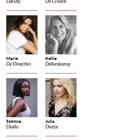
Daruty
De Croock
Marie
Kellie
De Dinechin
Delkeskamp
Sokhna
Julia
Diallo
Dietze