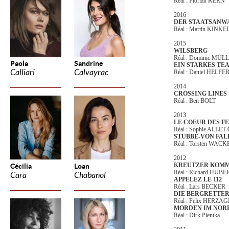
Réal : Florian KERN
2016
DER STAATSANW
Réal : Martin KINKE
2015
WILSBERG
Réal : Dominic MÜL
Paola
Sandrine
EIN STARKES TE
Calliari
Calvayrac
Réal : Daniel HELFE
2014
CROSSING LINES
Réal : Ben BOLT
2013
LE COEUR DES F
Réal : Sophie ALLE
STUBBE-VON FAL
Réal : Torsten WACK
2012
KREUTZER KOMMT
Cécilia
Loan
Réal : Richard HUBE
Cara
Chabanol
APPELEZ LE 112
Réal : Lars BECKER
DIE BERGRETTE
Réal : Felix HERZ
MORDEN IM NO
Réal : Dirk Pientka