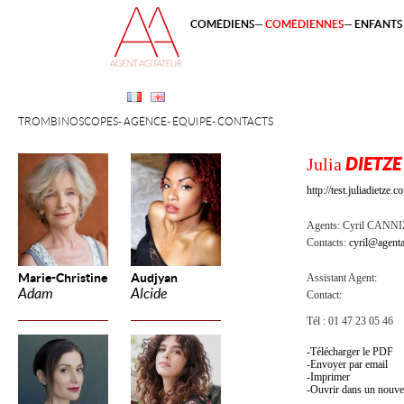
COMÉDIENS
COMÉDIENNES
ENFANTS 
TROMBINOSCOPES
AGENCE
ÉQUIPE
CONTACTS
Julia
DIETZE
http://test.juliadietze.c
Agents:
Cyril CANN
Contacts:
cyril@agenta
Marie-Christine
Audjyan
Assistant Agent:
Adam
Alcide
Contact:
Tél : 01 47 23 05 46
Télécharger le PDF
Envoyer par email
Imprimer
Ouvrir dans un nouve