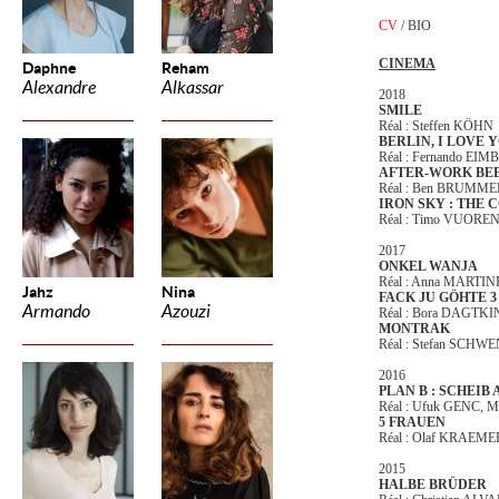
CV
/
BIO
CINEMA
Daphne
Reham
Alexandre
Alkassar
2018
SMILE
Réal : Steffen KÖHN
BERLIN, I LOVE 
Réal : Fernando EI
AFTER-WORK BE
Réal : Ben BRUMME
IRON SKY : THE
Réal : Timo VUOR
2017
ONKEL WANJA
Réal : Anna MARTIN
Jahz
Nina
FACK JU GÖHTE 3
Armando
Azouzi
Réal : Bora DAGTK
MONTRAK
Réal : Stefan SCHW
2016
PLAN B : SCHEIB
Réal : Ufuk GENC, 
5 FRAUEN
Réal : Olaf KRAEME
2015
HALBE BRÜDER