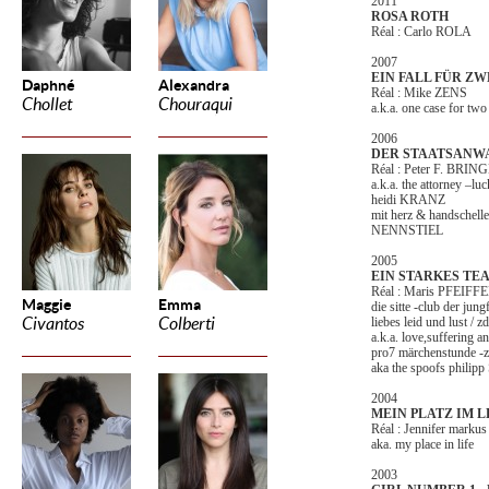
2011
ROSA ROTH
Réal : Carlo ROLA
2007
EIN FALL FÜR ZW
Daphné
Alexandra
Réal : Mike ZENS
Chollet
Chouraqui
a.k.a. one case for two
2006
DER STAATSANWA
Réal : Peter F. BR
a.k.a. the attorney –l
heidi KRANZ
mit herz & handschelle
NENNSTIEL
2005
EIN STARKES TEA
Réal : Maris PFEIFF
Maggie
Emma
die sitte -club der jun
Civantos
Colberti
liebes leid und lust /
a.k.a. love,suffering 
pro7 märchenstunde -z
aka the spoofs phili
2004
MEIN PLATZ IM LE
Réal : Jennifer mar
aka. my place in life
2003