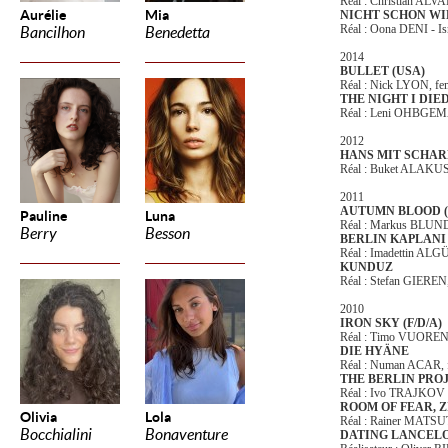
Réal : Christian ALV
Aurélie
Mia
NICHT SCHON WI
Réal : Oona DENI - 
Bancilhon
Benedetta
2014
BULLET (USA)
Réal : Nick LYON, fem
THE NIGHT I DIED
Réal : Leni OHBGEMA
2012
HANS MIT SCHAR
Réal : Buket ALAKUS,
2011
AUTUMN BLOOD (
Pauline
Luna
Réal : Markus BLUND
Berry
Besson
BERLIN KAPLANI 
Réal : Imadettin ALGÜ
KUNDUZ
Réal : Stefan GIEREN,
2010
IRON SKY (F/D/A)
Réal : Timo VUOREN
DIE HYÄNE
Réal : Numan ACAR, f
THE BERLIN PROJ
Réal : Ivo TRAJKOV
ROOM OF FEAR, Z
Olivia
Lola
Réal : Rainer MATSUT
Bocchialini
Bonaventure
DATING LANCEL