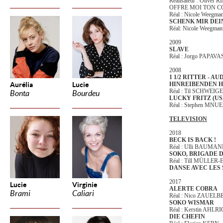
Réalisateur : Oliver R
OFFRE MOI TON 
Réal : Nicole Weegma
SCHENK MIR DEI
Réal: Nicole Weegman
2009
SLAVE
Réal : Jorgo PAPAV
2008
1 1/2 RITTER - 
Aurélia
Lucie
HINREIBENDEN 
Réal : Til SCHWEIGER
Bonta
Bourdeu
LUCKY FRITZ (US
Réal : Stephen MNUE,
TELEVISION
2018
BECK IS BACK !
Réal : Ulli BAUMA
SOKO, BRIGADE D
Réal : Till MÜLLE
DANSE AVEC LES
2017
Lucie
Virginie
ALERTE COBRA
Brami
Caliari
Réal : Nico ZAUEL
SOKO WISMAR
Réal : Kerstin AHLR
DIE CHEFIN