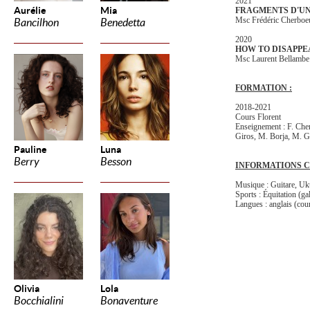
2021
Aurélie
Mia
FRAGMENTS D'U
Msc Frédéric Cherboe
Bancilhon
Benedetta
2020
HOW TO DISAPP
Msc Laurent Bellambe
FORMATION :
2018-2021
Cours Florent
Enseignement : F. Cher
Giros, M. Borja, M. 
Pauline
Luna
Berry
Besson
INFORMATIONS C
Musique : Guitare, Ukul
Sports : Équitation (g
Langues : anglais (cou
Olivia
Lola
Bocchialini
Bonaventure