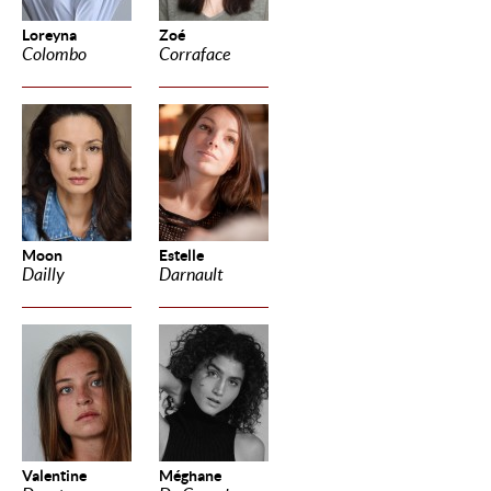
Loreyna
Zoé
Colombo
Corraface
Moon
Estelle
Dailly
Darnault
Valentine
Méghane