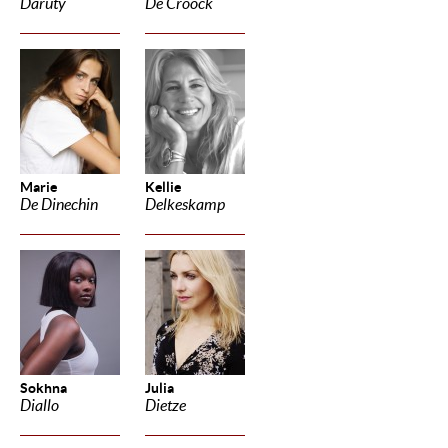
Daruty
De Croock
Marie
Kellie
De Dinechin
Delkeskamp
Sokhna
Julia
Diallo
Dietze