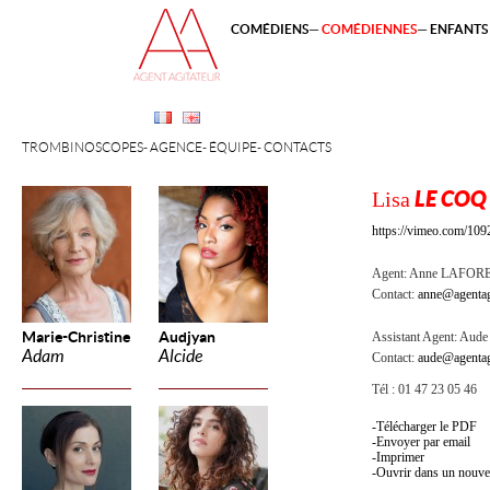
COMÉDIENS
COMÉDIENNES
ENFANTS 
TROMBINOSCOPES
AGENCE
ÉQUIPE
CONTACTS
Lisa
LE COQ
https://vimeo.com/10
Agent:
Anne LAFOR
Contact:
anne@agentag
Marie-Christine
Audjyan
Assistant Agent:
Aude 
Adam
Alcide
Contact:
aude@agentag
Tél : 01 47 23 05 46
Télécharger le PDF
Envoyer par email
Imprimer
Ouvrir dans un nouve