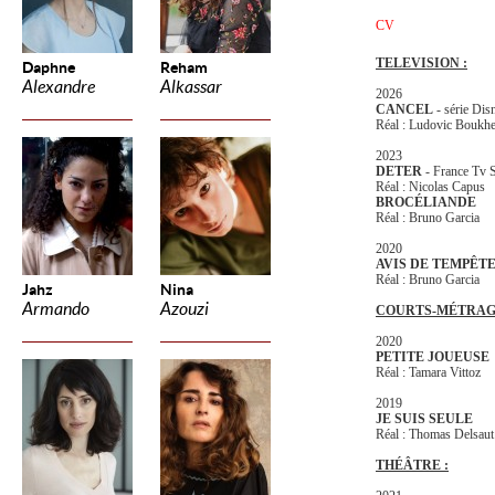
CV
TELEVISION :
Daphne
Reham
Alexandre
Alkassar
2026
CANCEL
- série Dis
Réal : Ludovic Boukh
2023
DETER
- France Tv 
Réal : Nicolas Capus
BROCÉLIANDE
Réal : Bruno Garcia
2020
AVIS DE TEMPÊT
Réal : Bruno Garcia
Jahz
Nina
Armando
Azouzi
COURTS-MÉTRAGE
2020
PETITE JOUEUSE
Réal : Tamara Vittoz
2019
JE SUIS SEULE
Réal : Thomas Delsaut
THÉÂTRE :