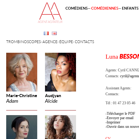
COMÉDIENS
COMÉDIENNES
ENFANTS 
TROMBINOSCOPES
AGENCE
ÉQUIPE
CONTACTS
Luna
BESSO
Agents:
Cyril CANN
Contacts:
cyril@agenta
Assistant Agents:
Contacts:
Marie-Christine
Audjyan
Adam
Alcide
Tél : 01 47 23 05 46
Télécharger le PDF
Envoyer par email
Imprimer
Ouvrir dans un nouve
CV