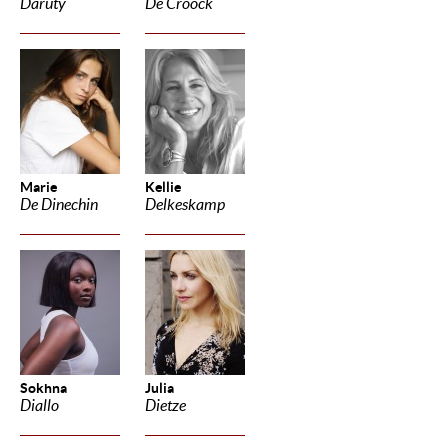
Daruty
De Croock
Marie
Kellie
De Dinechin
Delkeskamp
Sokhna
Julia
Diallo
Dietze