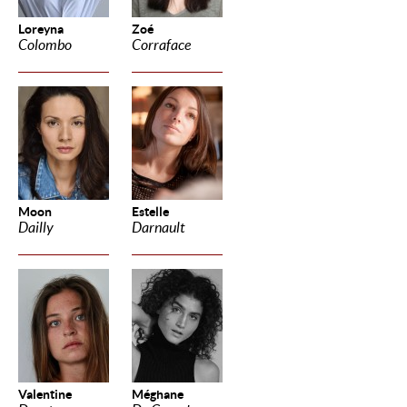
Loreyna
Zoé
Colombo
Corraface
Moon
Estelle
Dailly
Darnault
Valentine
Méghane