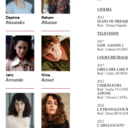
CINEMA
Daphne
Reham
2013
16 ANS OU PRES
Alexandre
Alkassar
Réal : Tristan Séguéla
TELEVISION
2017
SAM - SAISON 2
Réal : Gabriel AGHI
COURT-METRAG
2017
GIRLS ARE LIKE 
Réal : Cédric DUB
Jahz
Nina
Armando
Azouzi
2015
COQUELEURS
Réal : Sacha VUCINI
A PEINE
Réal : Vincent CAPE
2014
L'ETRANGLEUR D
Réal : Dana MUKA
2012
L'ADULESCENT