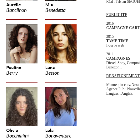
Réal : Tristan SEGU
Aurélie
Mia
Bancilhon
Benedetta
PUBLICITE
2016
CAMPAGNE CART
2015
TAME TIME
Pour le web
2011
CAMPAGNES
Diesel, Sony, Comptoi
Pauline
Luna
Benetton...
Berry
Besson
RENSEIGNEMENT
Mannequin chez Next
Agence Pub : Nouvelle
Langues : Anglais
Olivia
Lola
Bocchialini
Bonaventure