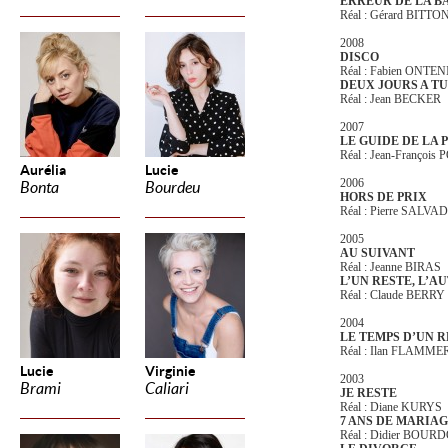
ERREUR DE LA B
Réal : Gérard BITT
2008
DISCO
Réal : Fabien ONTE
DEUX JOURS A T
Réal : Jean BECKER
2007
LE GUIDE DE LA
Réal : Jean-François
Aurélia
Lucie
2006
Bonta
Bourdeu
HORS DE PRIX
Réal : Pierre SALVA
2005
AU SUIVANT
Réal : Jeanne BIRAS
L’UN RESTE, L’A
Réal : Claude BERRY
2004
LE TEMPS D’UN 
Réal : Ilan FLAMME
Lucie
Virginie
2003
Brami
Caliari
JE RESTE
Réal : Diane KURYS
7 ANS DE MARIA
Réal : Didier BOUR