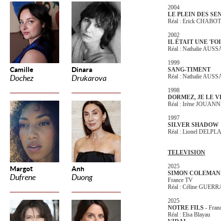
2004
LE PLEIN DES SE
Réal : Erick CHABOT
2002
IL ÉTAIT UNE 'FOI
Réal : Nathalie AUS
1999
Camille
Dinara
SANG-TIMENT
Réal : Nathalie AUS
Dochez
Drukarova
1998
DORMEZ, JE LE V
Réal : Irène JOUAN
1997
SILVER SHADOW
Réal : Lionel DELP
TELEVISION
2025
Margot
Anh
SIMON COLEMA
Dufrene
Duong
France TV
Réal : Céline GUER
2025
NOTRE FILS
- Fran
Réal : Elsa Blayau