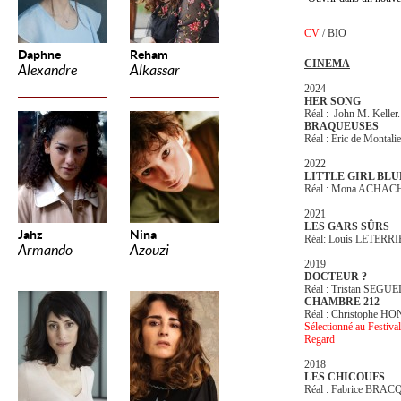
CV
/
BIO
Daphne
Reham
CINEMA
Alexandre
Alkassar
2024
HER SONG
Réal : John M. Keller.
BRAQUEUSES
Réal : Eric de Montal
2022
LITTLE GIRL BLU
Réal : Mona ACHAC
2021
LES GARS SÛRS
Jahz
Nina
Réal: Louis LETERR
Armando
Azouzi
2019
DOCTEUR ?
Réal : Tristan SEGU
CHAMBRE 212
Réal : Christophe H
Sélectionné au Festiva
Regard
2018
LES CHICOUFS
Réal : Fabrice BRAC