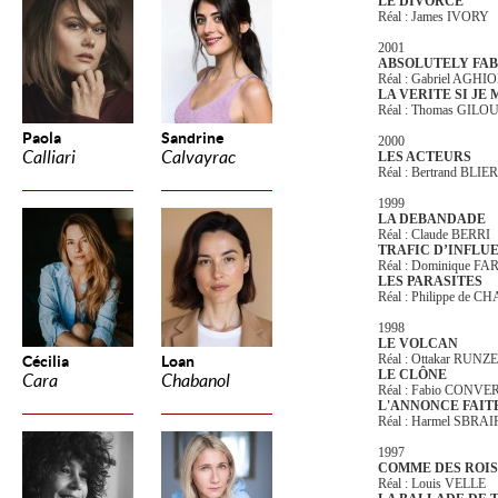
LE DIVORCE
Réal : James IVORY
2001
ABSOLUTELY FA
Réal : Gabriel AGHI
LA VERITE SI JE 
Réal : Thomas GILO
Paola
Sandrine
2000
Calliari
Calvayrac
LES ACTEURS
Réal : Bertrand BLIER
1999
LA DEBANDADE
Réal : Claude BERRI
TRAFIC D’INFLU
Réal : Dominique F
LES PARASITES
Réal : Philippe de
1998
LE VOLCAN
Réal : Ottakar RUNZE
Cécilia
Loan
LE CLÔNE
Cara
Chabanol
Réal : Fabio CONVE
L'ANNONCE FAIT
Réal : Harmel SBRAI
1997
COMME DES ROIS
Réal : Louis VELLE