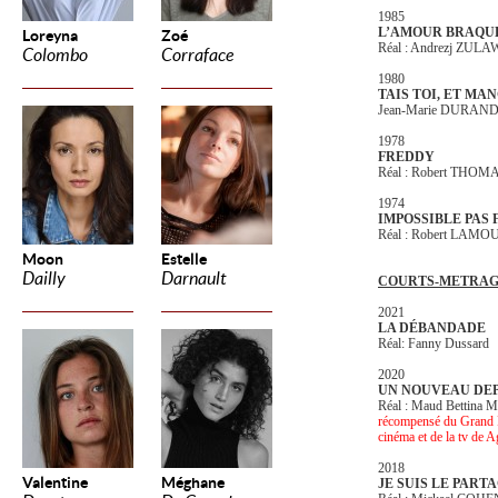
1985
L’AMOUR BRAQU
Loreyna
Zoé
Réal : Andrezj ZUL
Colombo
Corraface
1980
TAIS TOI, ET MA
Jean-Marie DURAN
1978
FREDDY
Réal : Robert THOM
1974
IMPOSSIBLE PAS
Réal : Robert LAM
Moon
Estelle
Dailly
Darnault
COURTS-METRAG
2021
LA DÉBANDADE
Réal: Fanny Dussard
2020
UN NOUVEAU DE
Réal : Maud Bettina
récompensé du Grand P
cinéma et de la tv de 
2018
Valentine
Méghane
JE SUIS LE PART