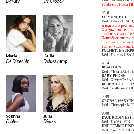
Réal : Mickael COHE
Daruty
De Croock
Finaliste du Nikon Fil
2016
LE MONDE DU PE
Réal : Fabrice BRAC
A reçu 5 prix pour sa p
Glasgow : meilleur film,
meilleur scénario, meil
Nommée en tant que mei
un court-métrage au F
Film en Virginie aux E
POCHETTE SURPR
Réal : François UZAN
Marie
Kellie
De Dinechin
Delkeskamp
2014
BEAU-PAPA
Réal : Victor SAIN
BABY PHONE
Réal : Olivier CASAS
BÉBÉ A TOUT PRI
Réal : Guillaume C
2009
GLOBAL WARMIN
Réal : Christophe M
2008
Sokhna
Julia
PAUL RODIN EST.
Diallo
Dietze
Réal : Frédérik VIN
UNE FEMME DISP
Réal : Amit MAIMO