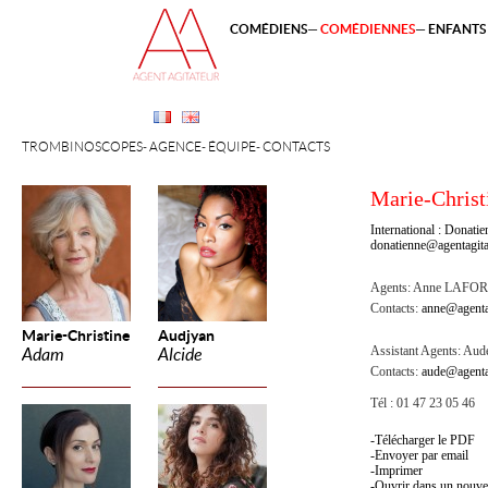
COMÉDIENS
COMÉDIENNES
ENFANTS 
TROMBINOSCOPES
AGENCE
ÉQUIPE
CONTACTS
Marie-Christ
International : Dona
donatienne@agentagita
Agents:
Anne LAFOR
Contacts:
anne@agenta
Marie-Christine
Audjyan
Assistant Agents:
Aude
Adam
Alcide
Contacts:
aude@agenta
Tél : 01 47 23 05 46
Télécharger le PDF
Envoyer par email
Imprimer
Ouvrir dans un nouve