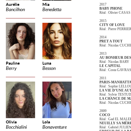
Aurélie
Mia
2017
BABY PHONE
Bancilhon
Benedetta
Réal : Olivier CASAS
2015
CITY OF LOVE
Réal : Pierre PERRIE
2014
PRET A TOUT
Réal : Nicolas CUCH
2013
AU BONHEUR DES
Réal : Nicolas BARY
Pauline
Luna
LE CAPITAL
Berry
Besson
Réal : Costa GAVRA
2011
PARIS-MANHATT
Réal : Sophie LEL
LA VIE D’UNE AU
Réal : Sylvie TESTU
LA CHANCE DE M
Réal : Nicolas CUCH
2009
COCO
Réal : Gad EL MALE
Olivia
Lola
NEUILLY SA MÈRE
Bocchialini
Bonaventure
Réal : Gabriel JUL