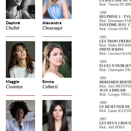
LA BALLADE DE 
Réal : Vincent DE B
1996
DELPHINE 1 - YVA
Réal : Dominique F
Daphné
Alexandra
FANTÔME AVEC 
Chollet
Chouraqui
Réal : Gérard OURY
1995
LES TROIS FRÈRE
Réal : Didier BOUR
FRENCH KISS
Réal : Lawrence KA
1994
ELLES N’OUBLIE
Réal : Christopher 
1991
Maggie
Emma
MOHAMED BERT
Civantos
Colberti
Réal : Alex METAYE
JUST A DREAM
Réal : Georges TRIL
1990
LE DÉJEUNER D
Réal : Lazare IGLESI
1987
LES DEUX CROCO
Réal : Joël SERIA