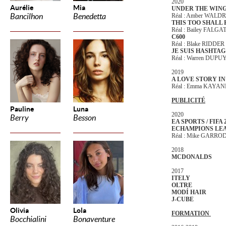
2020
Aurélie
Mia
UNDER THE WIN
Bancilhon
Benedetta
Réal : Amber WAL
THIS TOO SHALL 
Réal : Bailey FALGA
C600
Réal : Blake RIDDER
JE SUIS HASHTA
Réal : Warren DUPU
2019
A LOVE STORY I
Réal : Emma KAYAN
PUBLICITÉ
Pauline
Luna
2020
Berry
Besson
EA SPORTS / FIFA 
ECHAMPIONS LE
Réal : Mike GARRO
2018
MCDONALDS
2017
ITELY
OLTRE
MODÍ HAIR
J-CUBE
Olivia
Lola
FORMATION
Bocchialini
Bonaventure