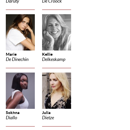
Daruty
De Croock
Marie
Kellie
De Dinechin
Delkeskamp
Sokhna
Julia
Diallo
Dietze