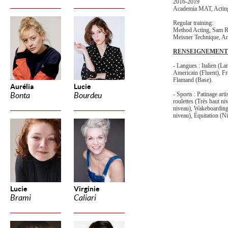
2016-2019
Academia MAT, Actin
Regular training:
Method Acting, Sam 
Meisner Technique, A
RENSEIGNEMENT
- Langues : Italien (La
Americain (Fluent), Fr
Flamand (Base).
Aurélia
Lucie
- Sports : Patinage arti
Bonta
Bourdeu
roulettes (Très haut n
niveau), Wakeboarding
niveau), Équitation (N
Lucie
Virginie
Brami
Caliari