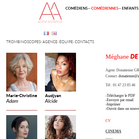
COMÉDIENS
COMÉDIENNES
ENFANTS 
TROMBINOSCOPES
AGENCE
ÉQUIPE
CONTACTS
Méghane
DE
Agent:
Donatienne 
Contact:
donatienne@a
Tél : 01 47 23 05 46
Marie-Christine
Audjyan
Télécharger le PDF
Envoyer par email
Adam
Alcide
Imprimer
Ouvrir dans un nouve
CV
CINEMA