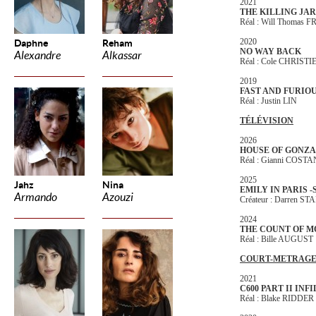
2021
THE KILLING JA
Réal : Will Thomas
2020
Daphne
Reham
NO WAY BACK
Alexandre
Alkassar
Réal : Cole CHRISTI
2019
FAST AND FURIOU
Réal : Justin LIN
TÉLÉVISION
2026
HOUSE OF GONZ
Réal : Gianni COST
2025
Jahz
Nina
EMILY IN PARIS -
Armando
Azouzi
Créateur : Darren ST
2024
THE COUNT OF M
Réal : Bille AUGUST
COURT-METRAG
2021
C600 PART II IN
Réal : Blake RIDDER