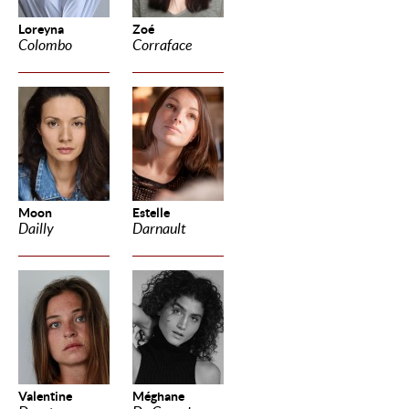
Loreyna
Zoé
Colombo
Corraface
Moon
Estelle
Dailly
Darnault
Valentine
Méghane