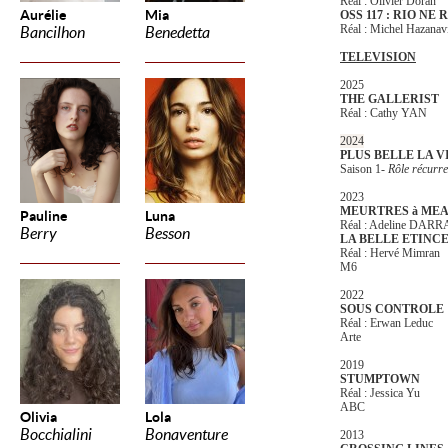
Réal : Olivier Doran
Aurélie
Mia
OSS 117 :
RIO NE 
Réal :
Michel Hazanav
Bancilhon
Benedetta
TELEVISION
2025
THE GALLERIST
Réal : Cathy YAN
2024
PLUS BELLE LA V
Saison 1-
Rôle récurre
2023
MEURTRES à ME
Pauline
Luna
Réal : Adeline DAR
Berry
Besson
LA BELLE ETINC
Réal : Hervé Mimran
M6
2022
SOUS CONTROLE
Réal : Erwan Leduc
Arte
2019
STUMPTOWN
Réal : Jessica Yu
ABC
Olivia
Lola
Bocchialini
Bonaventure
2013