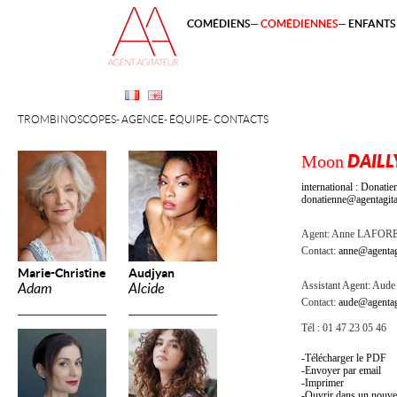
COMÉDIENS
COMÉDIENNES
ENFANTS 
TROMBINOSCOPES
AGENCE
ÉQUIPE
CONTACTS
Moon
DAILL
international : Donati
donatienne@agentagita
Agent:
Anne LAFOR
Contact:
anne@agentag
Marie-Christine
Audjyan
Assistant Agent:
Aude 
Adam
Alcide
Contact:
aude@agentag
Tél : 01 47 23 05 46
Télécharger le PDF
Envoyer par email
Imprimer
Ouvrir dans un nouve