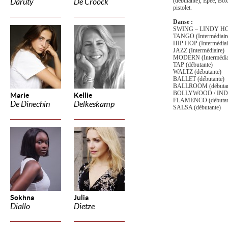
(débutante), Epée, Bo
Daruty
De Croock
pistolet.
Danse :
SWING – LINDY HOP 
TANGO (Intermédiair
HIP HOP (Intermédiai
JAZZ (Intermédiaire)
MODERN (Intermédia
TAP (débutante)
WALTZ (débutante)
BALLET (débutante)
BALLROOM (débutan
BOLLYWOOD / INDIA
Marie
Kellie
FLAMENCO (débutan
De Dinechin
Delkeskamp
SALSA (débutante)
Sokhna
Julia
Diallo
Dietze