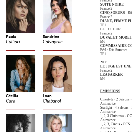
France 2
SUITE NOIRE
France 2
CINQ SOEURS
- Rô
France 2
DIANE, FEMME F
TF1
LE TUTEUR
France 2
Paola
Sandrine
DUVAL ET MORET
Calliari
Calvayrac
M6
COMMISSAIRE C
Eéal : Eric Summer
TF1
2006
LE JUGE EST UN
France 2
LEA PARKER
M6
EMISSIONS
Cécilia
Loan
Cinestyle - 2 Saisons 
Cara
Chabanol
Animatrice
Starlight - 4 Saisons -
Animatrice
1, 2, 3 Christmas -
O
Animatrice
1, 2, 3, Circus -
OCS
Animatrice