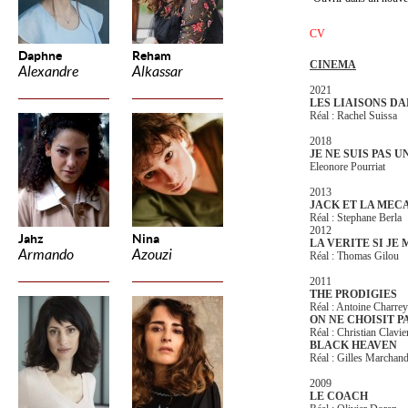
CV
Daphne
Reham
CINEMA
Alexandre
Alkassar
2021
LES LIAISONS D
Réal : Rachel Suissa
2018
JE NE SUIS PAS 
Eleonore Pourriat
2013
JACK ET LA MEC
Réal : Stephane Berla
2012
Jahz
Nina
LA VERITE SI JE 
Armando
Azouzi
Réal : Thomas Gilou
2011
THE PRODIGIES
Réal : Antoine Charre
ON NE CHOISIT P
Réal :
Christian Clavi
BLACK HEAVEN
Réal : Gilles Marchan
2009
LE COACH