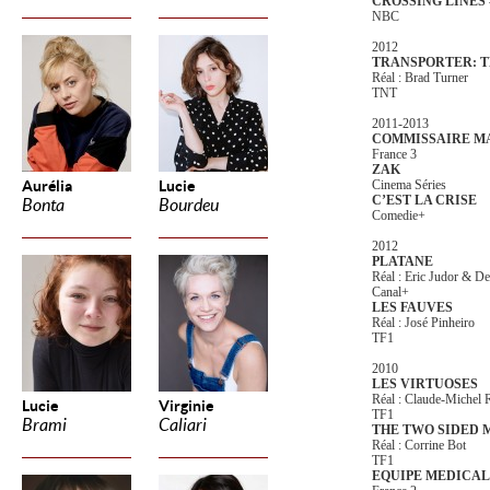
CROSSING LINES - 
NBC
2012
TRANSPORTER: T
Réal : Brad Turner
TNT
2011-2013
COMMISSAIRE MAGE
France 3
ZAK
Aurélia
Lucie
Cinema Séries
C’EST LA CRISE
Bonta
Bourdeu
Comedie+
2012
PLATANE
Réal : Eric Judor & De
Canal+
LES FAUVES
Réal : José Pinheiro
TF1
2010
LES VIRTUOSES
Réal : Claude-Michel
Lucie
Virginie
TF1
Brami
Caliari
THE TWO SIDED 
Réal : Corrine Bot
TF1
EQUIPE MEDICA