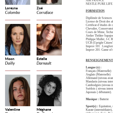
AIR FRANCE
NESTLE PURE LIFE
Loreyna
Zoé
FORMATION
Colombo
Corraface
Diplômée de Sciences 
License de Droit des af
Certificat d’études de
Chevalier, Conservato
Cours de Mime, Techni
Atelier Théâtre Sapajo
Philippe Muller, J-C 
UCB (Upright Citizen’
Improv 101 : Longfor
Improv 201: Game of 
Moon
Estelle
RENSEIGNEMENT
Dailly
Darnault
Langue (s) :
Français (Maternelle)
Anglais (Maternelle)
Allemand (niveau avan
Mandarin (niveau inte
Cambodgien (niveau in
Suédois ( niveau inter
Japonais ( débutante).
Musique :
Batterie
Sport(s) :
Equitation, 
Valentine
Méghane
Karate (intermédiaire),