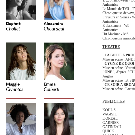
1, 2, 3 Halloween -
O
Animatrice
Le Monde de TV5 -
T
Chroniqueuse de voya
Frayeurs en Séries -
W
Animatrice
Daphné
Alexandra
E-classement -
W9
Chollet
Chouraqui
Animatrice
Hit Machine - M6
Chroniqueuse musical
THEATRE
"LA BOITE A PRO
Mise en scène : AN
"CYGNE DE QUO
Mise en scène : Ver
"ONE",
d'après "CH
Anglais
Mise en scène : B. S
Maggie
Emma
"CE SOIR A BRO
Civantos
Colberti
Mise en scène : La
PUBLICITES
KOHL’S
VAGISIL
L’OREAL
GARNIER
GATINEAU
QUICK