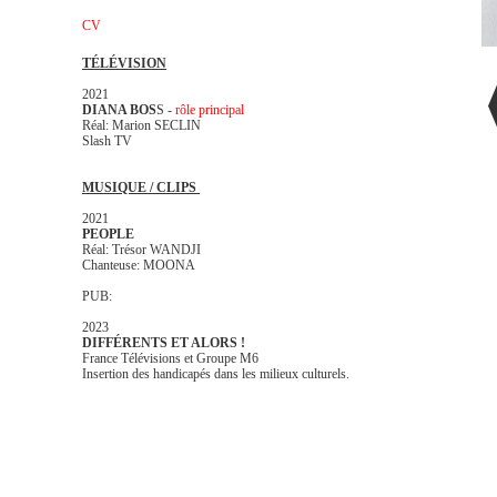
CV
TÉLÉVISION
2021
DIANA BOS
S -
rôle principal
Réal: Marion SECLIN
Slash TV
MUSIQUE / CLIPS
2021
PEOPLE
Réal: Trésor WANDJI
Chanteuse: MOONA
PUB:
2023
DIFFÉRENTS ET ALORS !
France Télévisions et Groupe M6
Insertion des handicapés dans les milieux culturels.