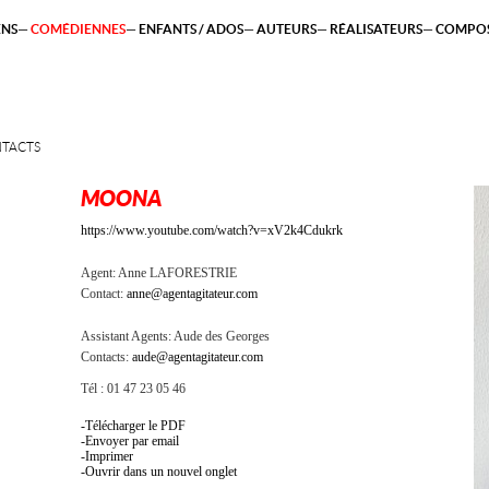
ENS
COMÉDIENNES
ENFANTS / ADOS
AUTEURS
RÉALISATEURS
COMPOS
TACTS
MOONA
https://www.youtube.com/watch?v=xV2k4Cdukrk
Agent:
Anne LAFORESTRIE
Contact:
anne@agentagitateur.com
Assistant Agents:
Aude des Georges
Contacts:
aude@agentagitateur.com
Tél : 01 47 23 05 46
Télécharger le PDF
Envoyer par email
Imprimer
Ouvrir dans un nouvel onglet