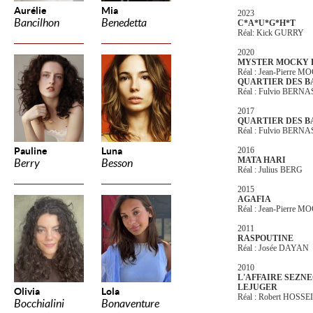
Aurélie
Mia
2023
Bancilhon
Benedetta
C*A*U*G*H*T
Réal: Kick GURRY
2020
MYSTER MOCKY P
Réal : Jean-Pierre 
QUARTIER DES B
Réal : Fulvio BERN
2017
QUARTIER DES 
Réal : Fulvio BER
Pauline
Luna
2016
MATA HARI
Berry
Besson
Réal : Julius BERG
2015
AGAFIA
Réal : Jean-Pierre 
2011
RASPOUTINE
Réal : Josée DAYAN
2010
L'AFFAIRE SEZNE
LE
JUGER
Olivia
Lola
Réal : Robert HOSSE
Bocchialini
Bonaventure