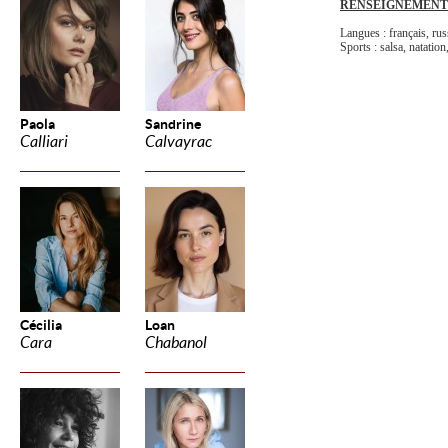
RENSEIGNEMENT
Langues : français, rus
Sports : salsa, natation
Paola
Sandrine
Calliari
Calvayrac
Cécilia
Loan
Cara
Chabanol