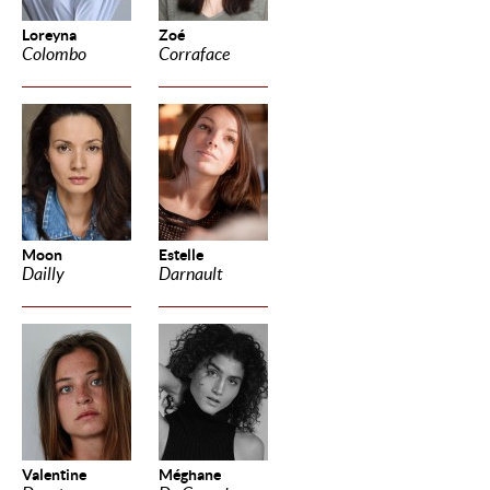
Loreyna
Zoé
Colombo
Corraface
Moon
Estelle
Dailly
Darnault
Valentine
Méghane