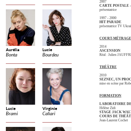
2007
CARTE POSTALE - p
présentatrice
1997 - 2000
HIT PARADE
présentatrice TV Ukra
COURT-MÉTRAG
2014
Aurélia
Lucie
ASCENSION
Bonta
Bourdeu
Réal : Julien JAUFF
THÉÂTRE
2010
SEZNEC, UN PRO
mise en scène par R
FORMATION
LABORATOIRE DE
Hélène Zidi
Lucie
Virginie
STAGE JACK WA
Brami
Caliari
COURS DE THÉÂ
Jean-Laurent Cochet