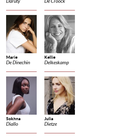
Daruty
De Croock
Marie
Kellie
De Dinechin
Delkeskamp
Sokhna
Julia
Diallo
Dietze