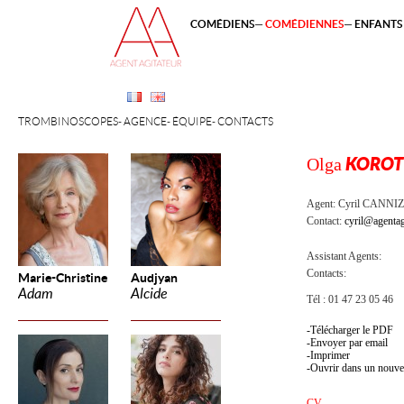
COMÉDIENS
COMÉDIENNES
ENFANTS 
TROMBINOSCOPES
AGENCE
ÉQUIPE
CONTACTS
Olga
KOROT
Agent:
Cyril CANNI
Contact:
cyril@agentag
Assistant Agents:
Contacts:
Marie-Christine
Audjyan
Adam
Alcide
Tél : 01 47 23 05 46
Télécharger le PDF
Envoyer par email
Imprimer
Ouvrir dans un nouve
CV