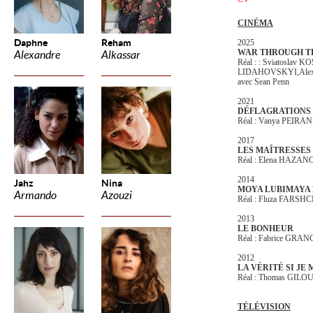
CINÉMA
Daphne
Reham
2025
WAR THROUGH TH
Alexandre
Alkassar
Réal : : Sviatoslav 
LIDAHOVSKYI,Ale
avec Sean Penn
2021
DÉFLAGRATIONS
Réal : Vanya PEIRA
2017
LES MAÎTRESSES
Réal : Elena HAZAN
2014
Jahz
Nina
MOYA LUBIMAYA
Armando
Azouzi
Réal : Fluza FARS
2013
LE BONHEUR
Réal : Fabrice GRAN
2012
LA VÉRITÉ SI JE M
Réal : Thomas GILO
TÉLÉVISION