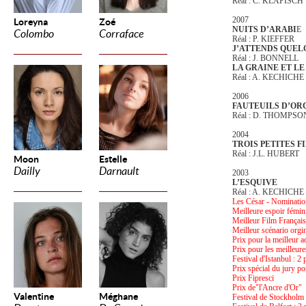
Réal : C. KLAPISCH
2007
Loreyna
Zoé
NUITS D’ARABI
E
Colombo
Corraface
Réal : P. KIEFFER
J’ATTENDS QUEL
Réal : J. BONNELL
LA GRAINE ET L
Réal : A. KECHICHE
2006
FAUTEUILS D’OR
Réal : D. THOMPS
2004
TROIS PETITES F
Réal : J.L. HUBERT
Moon
Estelle
Dailly
Darnault
2003
L’ESQUIVE
Réal : A. KECHICHE
Les César - Nominatio
Meilleure espoir fémin
Meilleur Film Français 
Meilleur scénario orgi
Prix pour la meilleur 
Prix pour les meilleure
Festival d'Istanbul : 2 
Prix spécial du jury p
Prix Fipresci
Prix de"l'Ancre d'Or"
Valentine
Méghane
Festival de Stockholm