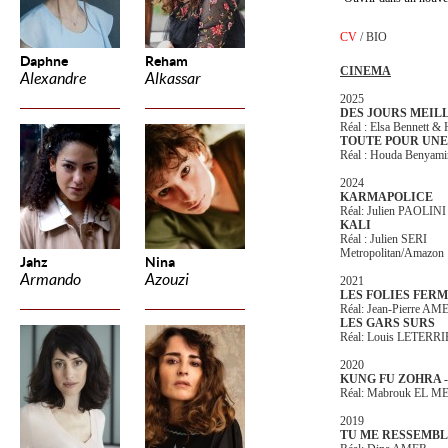
CV
/
BIO
Daphne
Reham
CINEMA
Alexandre
Alkassar
2025
DES JOURS MEIL
Réal : Elsa Bennett &
TOUTE POUR UNE
Réal : Houda Benyami
2024
KARMAPOLICE
Réal: Julien PAOLINI
KALI
Réal : Julien SERI
Metropolitan/Amazon
Jahz
Nina
Armando
Azouzi
2021
LES FOLIES FERM
Réal: Jean-Pierre AM
LES GARS SURS
Réal: Louis LETERR
2020
KUNG FU ZOHRA 
Réal: Mabrouk EL M
2019
TU ME RESSEMBL