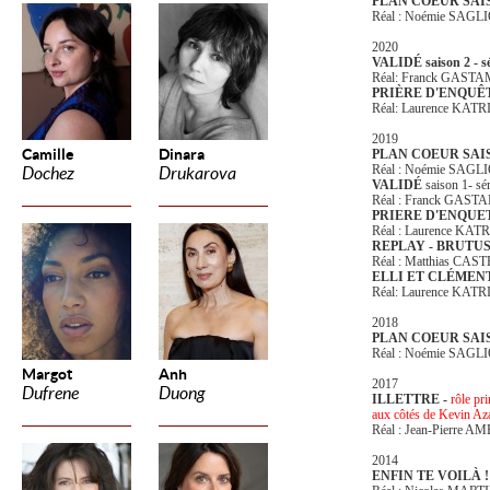
PLAN COEUR SAI
Réal : Noémie SAGL
2020
VALIDÉ saison 2 - sé
Réal: Franck GAST
PRIÈRE D'ENQUÊT
Réal: Laurence KAT
2019
Camille
Dinara
PLAN COEUR SAI
Réal : Noémie SAGL
Dochez
Drukarova
VALIDÉ
saison 1- sér
Réal : Franck GAS
PRIERE D'ENQU
Réal : Laurence KAT
REPLAY - BRUTUS
Réal : Matthias CA
ELLI ET CLÉMEN
Réal: Laurence KAT
2018
PLAN COEUR SAIS
Réal : Noémie SAGL
Margot
Anh
2017
Dufrene
Duong
ILLETTRE -
rôle pr
aux côtés de Kevin Az
Réal : Jean-Pierre A
2014
ENFIN TE VOILÀ !