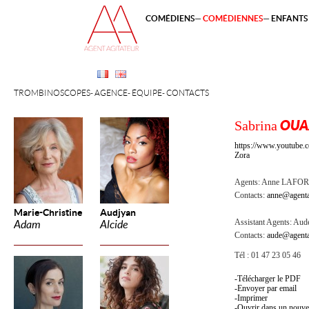
COMÉDIENS
COMÉDIENNES
ENFANTS 
TROMBINOSCOPES
AGENCE
ÉQUIPE
CONTACTS
Sabrina
OUA
https://www.youtube
Zora
Agents:
Anne LAFOR
Contacts:
anne@agenta
Marie-Christine
Audjyan
Assistant Agents:
Aude
Adam
Alcide
Contacts:
aude@agenta
Tél : 01 47 23 05 46
Télécharger le PDF
Envoyer par email
Imprimer
Ouvrir dans un nouve