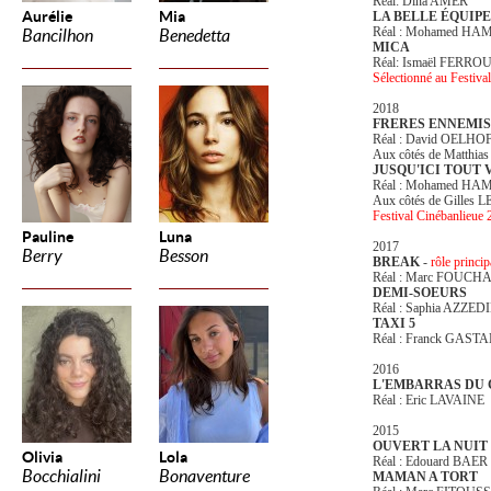
Réal: Dina AMER
Aurélie
Mia
LA BELLE ÉQUIPE
Réal : Mohamed HA
Bancilhon
Benedetta
MICA
Réal: Ismaël FERRO
Sélectionné au Festiv
2018
FRERES ENNEMIS
Réal : David OELH
Aux côtés de Matth
JUSQU'ICI TOUT 
Réal : Mohamed HA
Aux côtés de Gille
Festival Cinébanlieue
Pauline
Luna
2017
Berry
Besson
BREAK
-
rôle princi
Réal : Marc FOUCH
DEMI-SOEURS
Réal : Saphia AZZED
TAXI 5
Réal : Franck GAS
2016
L'EMBARRAS DU 
Réal : Eric LAVAINE
2015
OUVERT LA NUIT 
Olivia
Lola
Réal : Edouard BAER
Bocchialini
Bonaventure
MAMAN A TORT