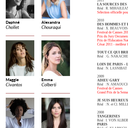
2011
LA SOURCES DES
Réal : R. MIHAILE
Sélection officielle p
2010
Daphné
Alexandra
DES HOMMES ET 
Chollet
Chouraqui
Réal : X. BEAUVOIS
Festival de Cannes 201
Prix du Jury Oecumen
Prix de l'Education Na
César 2011 - meilleur 
TOUT CE QUI BRI
Réal : G. NAKACH
LOIN DE PARIS –
Réal : N. LASNIBAT
2009
Maggie
Emma
ADIEU GARY
Civantos
Colberti
Réal : N. AMAOUC
Festival de Cannes
Grand Prix de la Semain
JE SUIS HEUREU
Réal : N. et Cl. MIL
2008
TANGERINES
Réal : I. VON ALBE
PARIS