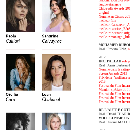
National Board of Rev
langue étrangère
Chlotrudis Awards 2014 
original
Nommé au Césars 201
meilleur film
meilleur réalisateur _
meilleure actrice _Bér
meilleure scénario ori
Paola
Sandrine
meilleur montage _Juli
Calliari
Calvayrac
MOHAMED DUBOI
Réal : Ernesto ONA,
r
2012
INCH'ALLAH
rôle
p
Réal : Anaïs Barbeau-L
Nommé dans la catégor
Screen Awards 2013
Prix de la "meilleure a
2013
Festival du Film Intern
Mention spéciale du J
Festival du Film Inter
Cécilia
Loan
Festival du Film Intern
Cara
Chabanol
Festival du Film Inter
DE L'AUTRE CÔTE
Réal : David CHAR
VOLE COMME UN
Réal : Jérôme MALD