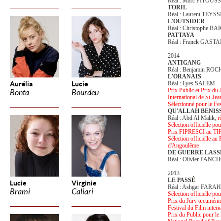
Réal : Marc FITOUSS
TORIL
Réal : Laurent TEYS
L'OUTSIDER
Réal : Christophe B
PATTAYA
Réal : Franck GAS
2014
ANTIGANG
Réal : Benjamin RO
L'ORANAIS
Aurélia
Lucie
Réal : Lyes SALEM
Prix Public et Prix du
Bonta
Bourdeu
International de St-Je
Sélectionné pour le F
QU'ALLAH BENIS
Réal : Abd Al Malik,
r
Sélection officielle po
Prix FIPRESCI au TI
Sélection officielle a
d'Angoulême
DE GUERRE LASS
Réal : Olivier PANCHO
2013
LE PASS
É
Lucie
Virginie
Réal : Ashgar FARA
Brami
Caliari
Sélection officielle po
Prix du Jury œcuméni
Festival du Film inter
Prix du Public pour le 