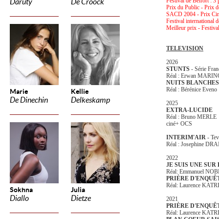
Festival de Belfort : 3
Daruty
De Croock
Prix du Public - Prix 
SACD 2004 - Prix C
Festival international
Meilleur prix - Festiva
TELEVISION
2026
STUNTS
- Série Fra
Réal : Erwan MAR
NUITS BLANCHES
Réal : Bérénice Eveno
Marie
Kellie
De Dinechin
Delkeskamp
2025
EXTRA-LUCIDE
Réal : Bruno MERLE
ciné+ OCS
INTERIM'AIR
- Te
Réal : Josephine DRA
2022
JE SUIS UNE SUR
Réal: Emmanuel NOBLE
PRIÈRE D'ENQU
Réal: Laurence KAT
Sokhna
Julia
Diallo
Dietze
2021
PRIÈRE D'ENQU
Réal: Laurence KAT