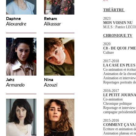
THÉÂRTRE
Daphne
Reham
2023
MON VOISIN NU
Alexandre
Alkassar
M.E.S : Patrice LEC
CHRONIQUE TV
2020
C8 - DE QUOI J'M
Culture
2017-2018
LA CASE EN PLUS
Co-animation et écritu
Animation de la chroni
Animation et interview 
Jahz
Nina
Reportages portraits 
Armando
Azouzi
2016-2017
LE PETIT JOURNA
Co-animation
Chronique politique
Reportage et interview 
campagne présidentiell
2015-2016
COMMENT ÇA VA 
Ecriture et animation d
Animation plateau et re