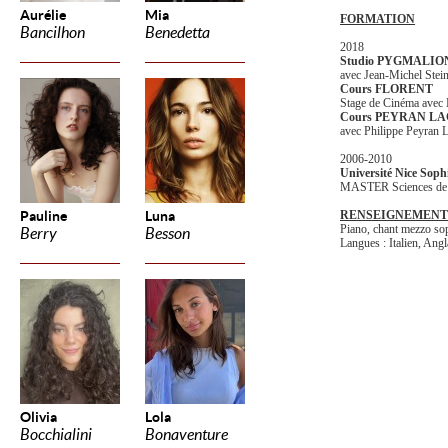
Aurélie
Mia
FORMATION
Bancilhon
Benedetta
2018
Studio PYGMALIO
avec Jean-Michel Stein
Cours FLORENT
Stage de Cinéma avec 
Cours PEYRAN L
avec Philippe Peyran 
2006-2010
Université Nice Soph
MASTER Sciences de l'
Pauline
Luna
RENSEIGNEMENT
Piano, chant mezzo so
Berry
Besson
Langues : Italien, Angl
Olivia
Lola
Bocchialini
Bonaventure