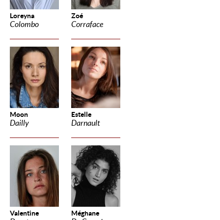
Loreyna
Zoé
Colombo
Corraface
Moon
Estelle
Dailly
Darnault
Valentine
Méghane