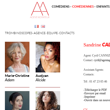
COMÉDIENS
COMÉDIENNES
ENFANTS 
TROMBINOSCOPES
AGENCE
ÉQUIPE
CONTACTS
Sandrine
CA
Agent:
Cyril CANNI
Contact:
cyril@agentag
Assistant Agents:
Contacts:
Marie-Christine
Audjyan
Adam
Alcide
Tél : 01 47 23 05 46
Télécharger le PDF
Envoyer par email
Imprimer
Ouvrir dans un nouve
CV