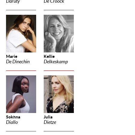
Daruty
De Croock
Marie
Kellie
De Dinechin
Delkeskamp
Sokhna
Julia
Diallo
Dietze