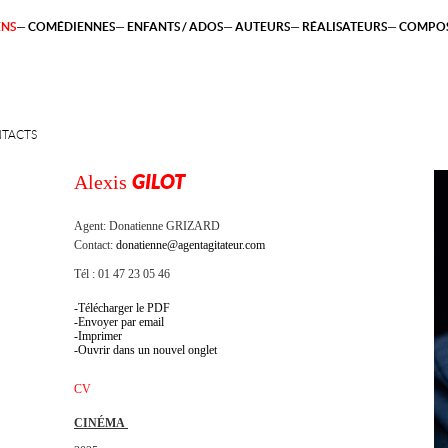
ENS
COMÉDIENNES
ENFANTS / ADOS
AUTEURS
RÉALISATEURS
COMPOS
TACTS
Alexis
GILOT
Agent:
Donatienne GRIZARD
Contact:
donatienne@agentagitateur.com
Tél : 01 47 23 05 46
Télécharger le PDF
Envoyer par email
Imprimer
Ouvrir dans un nouvel onglet
CV
CINÉMA