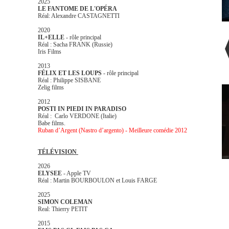
2025
LE FANTOME DE L'OPÉRA
Réal: Alexandre CASTAGNETTI
2020
IL+ELLE
- rôle principal
Réal : Sacha FRANK (Russie)
Iris Films
2013
FÉLIX ET LES LOUPS
- rôle principal
Réal : Philippe SISBANE
Zelig films
2012
POSTI IN PIEDI IN PARADISO
Réal : Carlo VERDONE (Italie)
Babe films.
Ruban d’Argent (Nastro d’argento) - Meilleure comédie 2012
TÉLÉVISION
2026
ELYSEE
- Apple TV
Réal : Martin BOURBOULON et Louis FARGE
2025
SIMON COLEMAN
Real: Thierry PETIT
2015