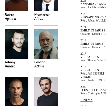
2023
ANNAIKA
- SkySh
Réal : Antti-Jussi A
2022
Ruben
Montassar
KIDNAPPING S2 -
Agelink
Alaya
Réal : Fabian WUL
2021
EMILY IN PARIS S
Créateur : Darren ST
2019
EMILY IN PARIS
Créateur : Darren ST
2017
VERSAILLES
Réal : Thomas VINC
Johnny
Féodor
Amaro
Atkine
2016
VERSAILLES
Réal : Jalil LESPERT
VIRGIN
Réal : Nath DUMON
2009
PLUS BELLE LA V
Réal
:
Christophe A
CINEMA