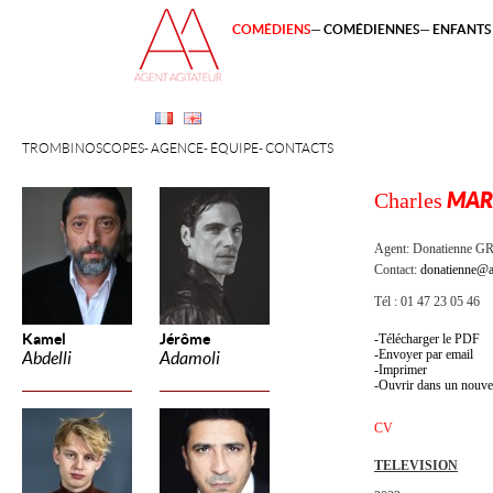
COMÉDIENS
COMÉDIENNES
ENFANTS 
TROMBINOSCOPES
AGENCE
ÉQUIPE
CONTACTS
Charles
MAR
Agent:
Donatienne 
Contact:
donatienne@a
Tél : 01 47 23 05 46
Kamel
Jérôme
Télécharger le PDF
Envoyer par email
Abdelli
Adamoli
Imprimer
Ouvrir dans un nouve
CV
TELEVISION