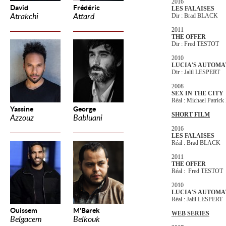
2016
David
Frédéric
LES FALAISES
Atrakchi
Attard
Dir : Brad BLACK
2011
THE OFFER
Dir : Fred TESTOT
2010
LUCIA'S AUTOMA
Dir : Jalil LESPERT
2008
SEX IN THE CITY
Réal : Michael Patric
Yassine
George
SHORT FILM
Azzouz
Babluani
2016
LES FALAISES
Réal : Brad BLACK
2011
THE OFFER
Réal : Fred TESTOT
2010
LUCIA'S AUTOMA
Réal : Jalil LESPERT
Ouissem
M'Barek
WEB SERIES
Belgacem
Belkouk