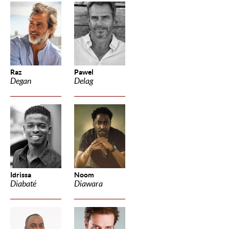
Raz
Pawel
Degan
Delag
Idrissa
Noom
Diabaté
Diawara