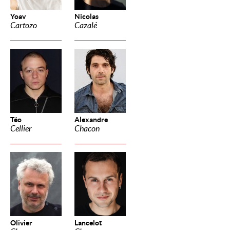
Yoav
Nicolas
Cartozo
Cazalé
Téo
Alexandre
Cellier
Chacon
Olivier
Lancelot