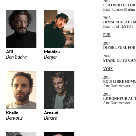
2017
FLATWHITESTOR
Réal : Charles Martins
2016
DIMSUM ACADE
Réal : Fred TESTOT
PUB
2014
DIESEL FUEL FOR
Afif
Mathieu
2009
Ben Badra
Berger
STAND UP TO CA
VOIX
2017
EQUILIBRE HOM
Arte Documentaire
2015
LE BONHEUR AU 
Arte Documentaire
Khalid
Arnaud
Berkouz
Binard