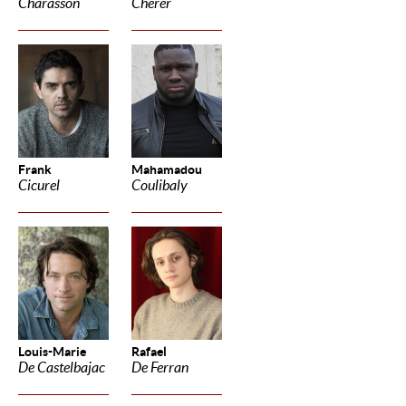
Charasson
Cherer
Frank
Mahamadou
Cicurel
Coulibaly
Louis-Marie
Rafael
De Castelbajac
De Ferran