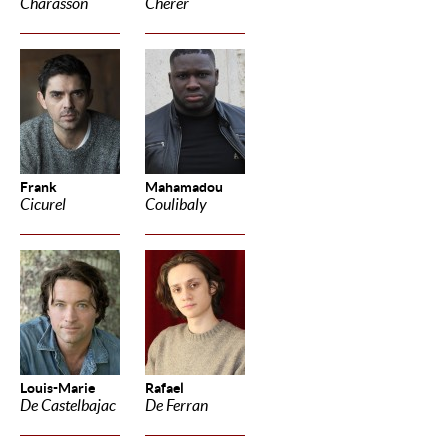
Charasson
Cherer
Frank
Mahamadou
Cicurel
Coulibaly
Louis-Marie
Rafael
De Castelbajac
De Ferran