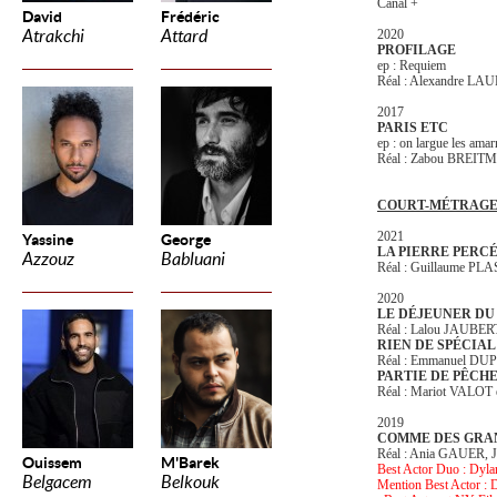
Canal +
David
Frédéric
Atrakchi
Attard
2020
PROFILAGE
ep : Requiem
Réal : Alexandre L
2017
PARIS ETC
ep : on largue les amar
Réal : Zabou BREIT
COURT-MÉTRAG
2021
Yassine
George
LA PIERRE PERC
Azzouz
Babluani
Réal : Guillaume PL
2020
LE DÉJEUNER D
Réal : Lalou JAUBE
RIEN DE SPÉCIAL
Réal : Emmanuel D
PARTIE DE PÊCH
Réal : Mariot VALO
2019
COMME DES GRA
Réal : Ania GAUER,
Ouissem
M'Barek
Best Actor Duo : Dyla
Belgacem
Belkouk
Mention Best Actor : D