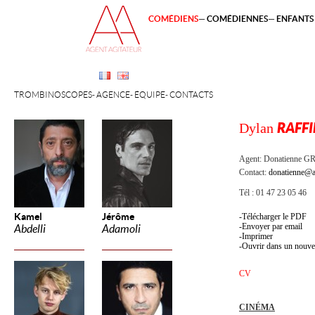
COMÉDIENS
COMÉDIENNES
ENFANTS 
TROMBINOSCOPES
AGENCE
ÉQUIPE
CONTACTS
Dylan
RAFF
Agent:
Donatienne 
Contact:
donatienne@a
Tél : 01 47 23 05 46
Kamel
Jérôme
Télécharger le PDF
Envoyer par email
Abdelli
Adamoli
Imprimer
Ouvrir dans un nouve
CV
CINÉMA