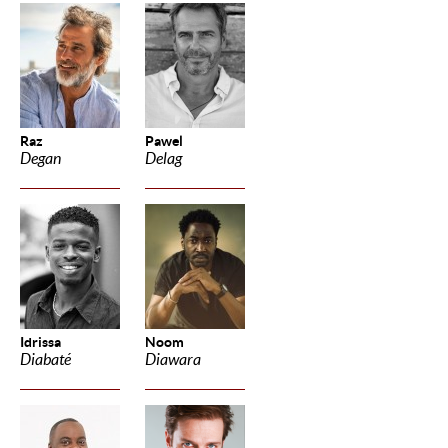
Raz
Pawel
Degan
Delag
Idrissa
Noom
Diabaté
Diawara