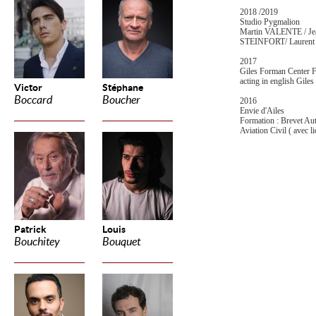
2018 /2019
Studio Pygmalion
Martin VALENTE / J
STEINFORT/ Lauren
2017
Giles Forman Center F
acting in english Gil
Victor
Stéphane
Boccard
Boucher
2016
Envie d'Ailes
Formation : Brevet Au
Aviation Civil ( avec l
Patrick
Louis
Bouchitey
Bouquet