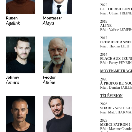
2022
LE TOURBILLON D
Réal : Olivier TREIN
Ruben
Montassar
2019
Agelink
Alaya
ALINE
Réal : Valérie LEME
2017
PREMIÈRE ANNÉ
Réal : Thomas LILTI
2014
PLACE AUX JEUN
Réal : Fanny PEYRI
MOYEN-MÉTRAG
Johnny
Féodor
2020
Amaro
Atkine
À PROPOS DE NO
Réal : Damien JAILL
TÉLÉVISION
2026
SHARP -
Serie UK/
Réal:
Matt SHAKM
2023
MERCI PATRON !
Réal : Maxime Charden