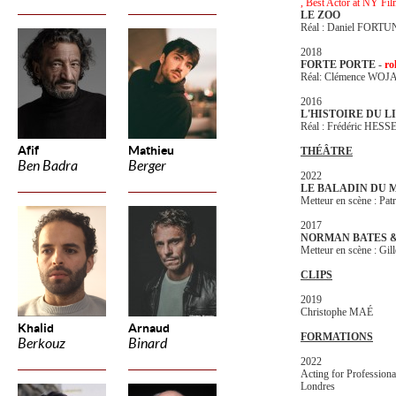
, Best Actor at NY Fil
LE ZOO
Réal : Daniel FOR
2018
FORTE PORTE
-
ro
Réal: Clémence WO
2016
L'HISTOIRE DU L
Réal : Frédéric HES
Afif
Mathieu
THÉÂTRE
Ben Badra
Berger
2022
LE BALADIN DU 
Metteur en scène : P
2017
NORMAN BATES 
Metteur en scène : 
CLIPS
2019
Christophe MAÉ
Khalid
Arnaud
FORMATIONS
Berkouz
Binard
2022
Acting for Profession
Londres