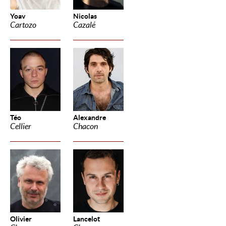
Yoav
Nicolas
Cartozo
Cazalé
Téo
Alexandre
Cellier
Chacon
Olivier
Lancelot