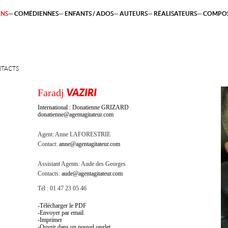
ENS
COMÉDIENNES
ENFANTS / ADOS
AUTEURS
RÉALISATEURS
COMPOS
TACTS
Faradj
VAZIRI
International : Donatienne GRIZARD
donatienne@agentagitateur.com
Agent:
Anne LAFORESTRIE
Contact:
anne@agentagitateur.com
Assistant Agents:
Aude des Georges
Contacts:
aude@agentagitateur.com
Tél : 01 47 23 05 46
Télécharger le PDF
Envoyer par email
Imprimer
Ouvrir dans un nouvel onglet