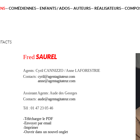
ENS
COMÉDIENNES
ENFANTS / ADOS
AUTEURS
RÉALISATEURS
COMPOS
TACTS
Fred
SAUREL
Agents:
Cyril CANNIZZO
Anne LAFORESTRIE
Contacts:
cyril@agentagitateur.com
anne@agentagitateur.com
Assistant Agents:
Aude des Georges
Contacts:
aude@agentagitateur.com
Tél : 01 47 23 05 46
Télécharger le PDF
Envoyer par email
Imprimer
Ouvrir dans un nouvel onglet