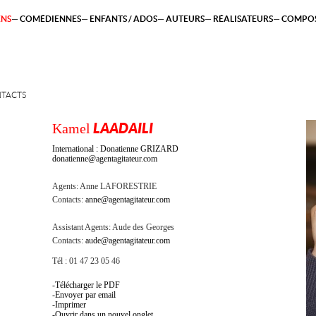
ENS
COMÉDIENNES
ENFANTS / ADOS
AUTEURS
RÉALISATEURS
COMPOS
TACTS
Kamel
LAADAILI
International : Donatienne GRIZARD
donatienne@agentagitateur.com
Agents:
Anne LAFORESTRIE
Contacts:
anne@agentagitateur.com
Assistant Agents:
Aude des Georges
Contacts:
aude@agentagitateur.com
Tél : 01 47 23 05 46
Télécharger le PDF
Envoyer par email
Imprimer
Ouvrir dans un nouvel onglet