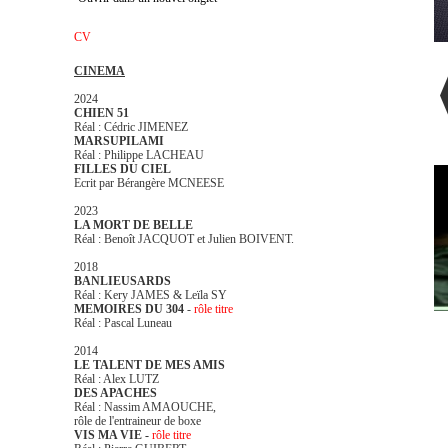
CV
CINEMA
2024
CHIEN 51
Réal : Cédric JIMENEZ
MARSUPILAMI
Réal : Philippe LACHEAU
FILLES DU CIEL
Ecrit par Bérangère MCNEESE
2023
LA MORT DE BELLE
Réal : Benoît JACQUOT et Julien BOIVENT.
2018
BANLIEUSARDS
Réal : Kery JAMES & Leïla SY
MEMOIRES DU 304
-
rôle titre
Réal : Pascal Luneau
2014
LE TALENT DE MES AMIS
Réal : Alex LUTZ
DES APACHES
Réal : Nassim AMAOUCHE,
rôle de l'entraineur de boxe
VIS MA VIE -
rôle titre