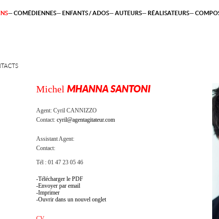
ENS
COMÉDIENNES
ENFANTS / ADOS
AUTEURS
RÉALISATEURS
COMPOS
TACTS
Michel
MHANNA SANTONI
Agent:
Cyril CANNIZZO
Contact:
cyril@agentagitateur.com
Assistant Agent:
Contact:
Tél : 01 47 23 05 46
Télécharger le PDF
Envoyer par email
Imprimer
Ouvrir dans un nouvel onglet
CV