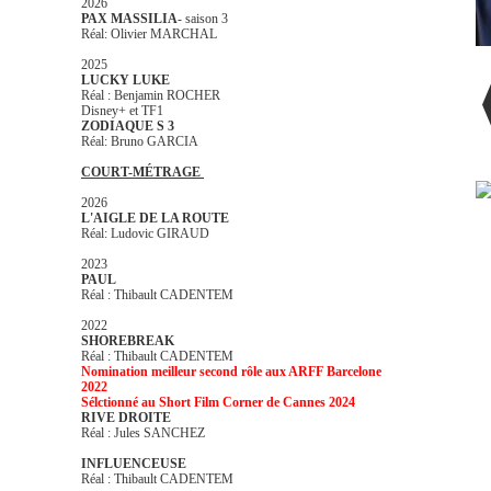
2026
PAX MASSILIA
- saison 3
Réal: Olivier MARCHAL
2025
LUCKY LUKE
Réal : Benjamin ROCHER
Disney+ et TF1
ZODIAQUE S 3
Réal: Bruno GARCIA
COURT-MÉTRAGE
2026
L'AIGLE DE LA ROUTE
Réal: Ludovic GIRAUD
2023
PAUL
Réal : Thibault CADENTEM
2022
SHOREBREAK
Réal : Thibault CADENTEM
Nomination meilleur second rôle aux ARFF Barcelone
2022
Sélctionné au Short Film Corner de Cannes 2024
RIVE DROITE
Réal : Jules SANCHEZ
INFLUENCEUSE
Réal : Thibault CADENTEM