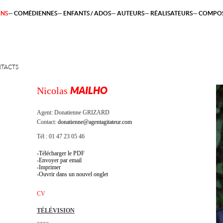
ENS
COMÉDIENNES
ENFANTS / ADOS
AUTEURS
RÉALISATEURS
COMPOS
TACTS
Nicolas
MAILHO
Agent:
Donatienne GRIZARD
Contact:
donatienne@agentagitateur.com
Tél : 01 47 23 05 46
Télécharger le PDF
Envoyer par email
Imprimer
Ouvrir dans un nouvel onglet
CV
TÉLÉVISION