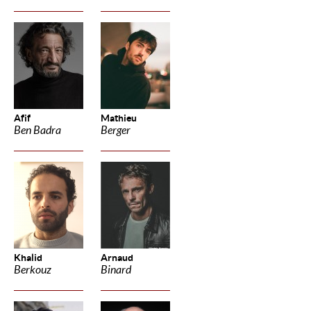
Afif
Mathieu
Ben Badra
Berger
Khalid
Arnaud
Berkouz
Binard