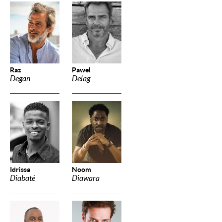
Raz
Pawel
Degan
Delag
Idrissa
Noom
Diabaté
Diawara