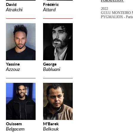
FORMATION
David
Frédéric
2022
Atrakchi
Attard
GULU MONTEIRO MA
PYGMALION - Pari
Yassine
George
Azzouz
Babluani
Ouissem
M'Barek
Belgacem
Belkouk