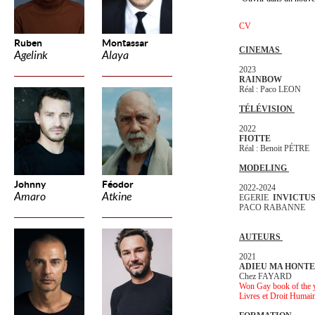
CV
Ruben
Montassar
CINEMAS
Agelink
Alaya
2023
RAINBOW
Réal : Paco LEON
TÉLÉVISION
2022
FIOTTE
Réal : Benoit PÉTRE
MODELING
Johnny
Féodor
2022-2024
Amaro
Atkine
EGERIE
INVICTU
PACO RABANNE
AUTEURS
2021
ADIEU MA HONTE (B
Chez FAYARD
Won Gay book of the 
Livres et Droit Humai