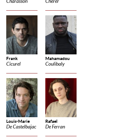
Charasson
Cherer
Frank
Mahamadou
Cicurel
Coulibaly
Louis-Marie
Rafael
De Castelbajac
De Ferran