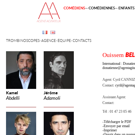
COMÉDIENS
COMÉDIENNES
ENFANTS 
TROMBINOSCOPES
AGENCE
ÉQUIPE
CONTACTS
Ouissem
BE
International : Dona
donatienne@agentagita
Agent:
Cyril CANNI
Contact:
cyril@agentag
Kamel
Jérôme
Assistant Agent:
Abdelli
Adamoli
Contact:
Tél : 01 47 23 05 46
Télécharger le PDF
Envoyer par email
Imprimer
Ouvrir dans un nouve