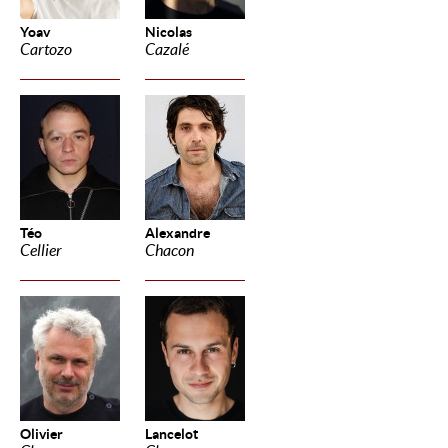
Yoav
Nicolas
Cartozo
Cazalé
Téo
Alexandre
Cellier
Chacon
Olivier
Lancelot