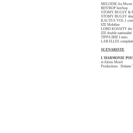
MELODIE An Mwen - R
BEN'BOP ben'bop
STOMY BUGSY & PA
STOMY BUGSY 4ème
KACTUS VOL.1 com
IZE Mobilize
LORD KOSSITY the 
IZE double nationali
TIPPA IRIE I miss
LAB ELLES compila
SCENARISTE
L'HARMONIE PO
et Alexis Morel
Productions : Delante