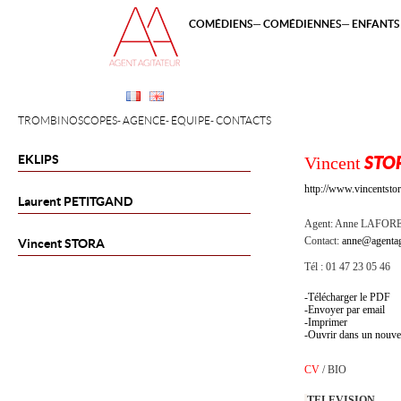
COMÉDIENS
COMÉDIENNES
ENFANTS 
TROMBINOSCOPES
AGENCE
ÉQUIPE
CONTACTS
EKLIPS
Vincent
STO
http://www.vincentstor
Laurent
PETITGAND
Agent:
Anne LAFOR
Contact:
anne@agentag
Vincent
STORA
Tél : 01 47 23 05 46
Télécharger le PDF
Envoyer par email
Imprimer
Ouvrir dans un nouve
CV
/
BIO
TELEVISION