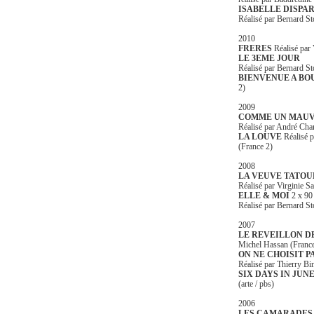
ISABELLE DISPA
Réalisé par Bernard St
2010
FRERES
Réalisé par
LE 3EME JOUR
Réalisé par Bernard S
BIENVENUE A B
2)
2009
COMME UN MAUV
Réalisé par André Chan
LA LOUVE
Réalisé p
(France 2)
2008
LA VEUVE TATOU
Réalisé par Virginie S
ELLE & MOI
2 x 90
Réalisé par Bernard St
2007
LE REVEILLON D
Michel Hassan (Franc
ON NE CHOISIT P
Réalisé par Thierry Bin
SIX DAYS IN JUN
(arte / pbs)
2006
LES CAMARADES