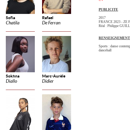
PUBLICITE
Sofia
Rafael
2017
FRANCE 2023 - ZE
Chatila
De Ferran
Réal : Philippe GUI
RENSEIGNEMENT
Sports : danse contemp
dancehall
Sokhna
Marc-Aurèle
Diallo
Didier