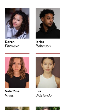
Dorah
Idriss
Pitowska
Roberson
Valentina
Eva
Vives
d'Orlando