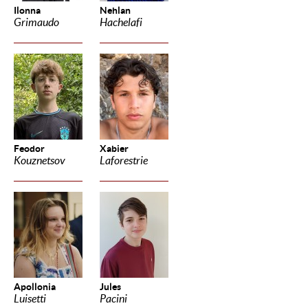
Ilonna
Nehlan
Grimaudo
Hachelafi
Feodor
Xabier
Kouznetsov
Laforestrie
Apollonia
Jules
Luisetti
Pacini