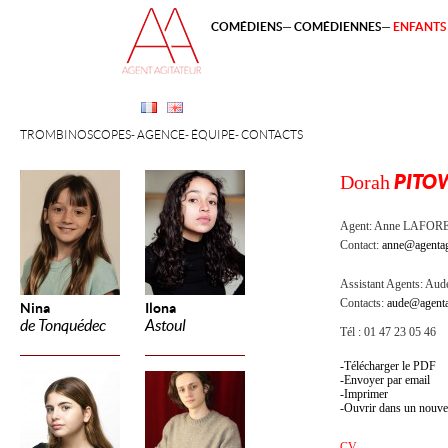
COMÉDIENS
COMÉDIENNES
ENFANTS 
TROMBINOSCOPES
AGENCE
ÉQUIPE
CONTACTS
Dorah
PITO
Agent:
Anne LAFOR
Contact:
anne@agentag
Assistant Agents:
Aude
Contacts:
aude@agenta
Nina
Ilona
de Tonquédec
Astoul
Tél : 01 47 23 05 46
Télécharger le PDF
Envoyer par email
Imprimer
Ouvrir dans un nouve
CV