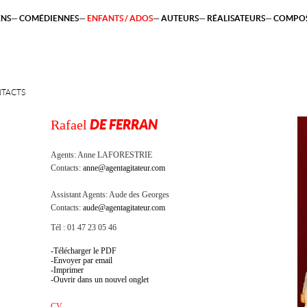
ENS
COMÉDIENNES
ENFANTS / ADOS
AUTEURS
RÉALISATEURS
COMPOS
TACTS
Rafael
DE FERRAN
Agents:
Anne LAFORESTRIE
Contacts:
anne@agentagitateur.com
Assistant Agents:
Aude des Georges
Contacts:
aude@agentagitateur.com
Tél : 01 47 23 05 46
Télécharger le PDF
Envoyer par email
Imprimer
Ouvrir dans un nouvel onglet
CV