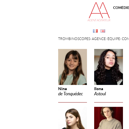
COMÉDI
TROMBINOSCOPES
AGENCE
ÉQUIPE
CON
Nina
Ilona
de Tonquédec
Astoul