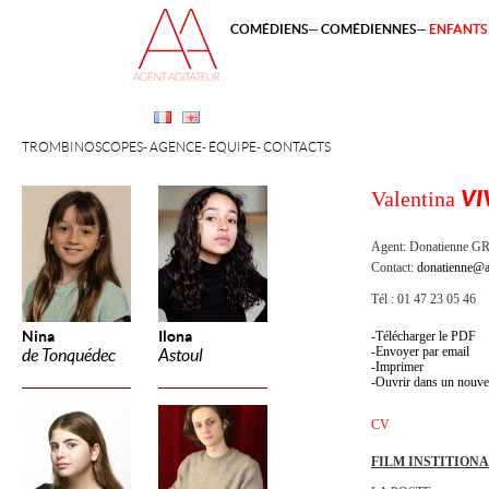
COMÉDIENS
COMÉDIENNES
ENFANTS 
TROMBINOSCOPES
AGENCE
ÉQUIPE
CONTACTS
Valentina
VI
Agent:
Donatienne 
Contact:
donatienne@a
Tél : 01 47 23 05 46
Nina
Ilona
Télécharger le PDF
Envoyer par email
de Tonquédec
Astoul
Imprimer
Ouvrir dans un nouve
CV
FILM INSTITION