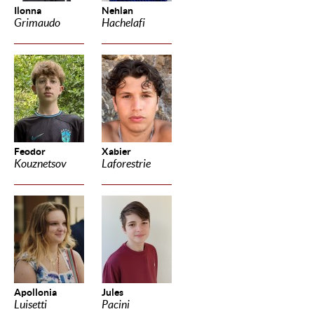
Ilonna
Nehlan
Grimaudo
Hachelafi
Feodor
Xabier
Kouznetsov
Laforestrie
Apollonia
Jules
Luisetti
Pacini