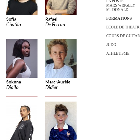
LA POSTE
MARS WRIGLEY
Mc DONALD
FORMATIONS
Sofia
Rafael
Chatila
De Ferran
ECOLE DE THÉATR
COURS DE GUITA
JUDO
ATHLETISME
Sokhna
Marc-Aurèle
Diallo
Didier