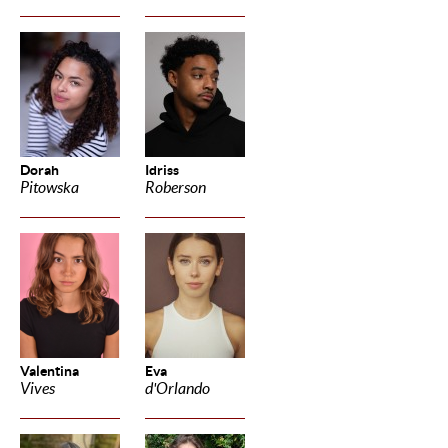
Dorah
Idriss
Pitowska
Roberson
Valentina
Eva
Vives
d'Orlando