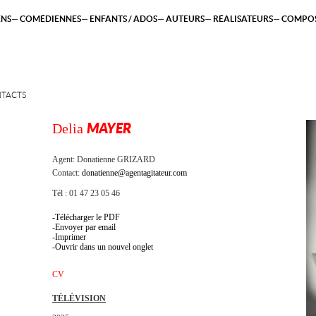
ENS
COMÉDIENNES
ENFANTS / ADOS
AUTEURS
RÉALISATEURS
COMPOS
TACTS
Delia
MAYER
Agent:
Donatienne GRIZARD
Contact:
donatienne@agentagitateur.com
Tél : 01 47 23 05 46
Télécharger le PDF
Envoyer par email
Imprimer
Ouvrir dans un nouvel onglet
CV
TÉLÉVISION