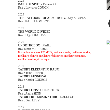
2025
BAND OF SPIES
- Paramont +
Réal : Lawrence GOUGH
2024
THE TATTOOIST OF AUSCHWITZ
- Sky & Peacock
Réal: Tali SHALOM-EZER
2023
THE WORLD DIVIDED
Réal : Olga CHAJDAS
2020
UNORTHODOX - Netflix
Réal Maria SCHRADER
8 Nominations aux EMMYS, meilleure serie, meilleure actrice,
meilleur scéanrio, meilleure réalisatrice, mielleur costumes,
meilleur casting,et musique.
2019
TATORT ELEFANT IM RAUM
Réal : Tom GERBER
TATORT AUSGEZÄHLT
Réal : Katalin GÖDRÖS
2018
TATORT FRISS ODER STIRB
Réal : Andra SENN
TATORT DIE MUSIK STIRBT ZULETZT
Réal : Dani LEVY
2017