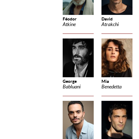
Féodor
David
Atkine
Atrakchi
George
Mia
Babluani
Benedetta