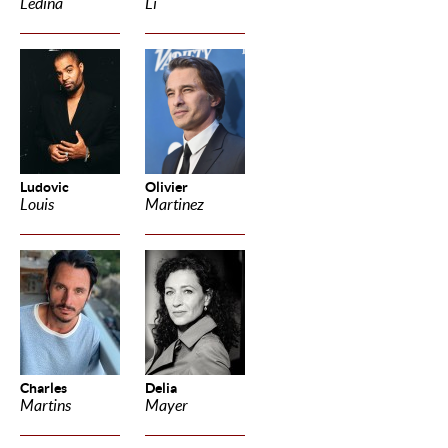
Ledina
Li
Ludovic
Olivier
Louis
Martinez
Charles
Delia
Martins
Mayer