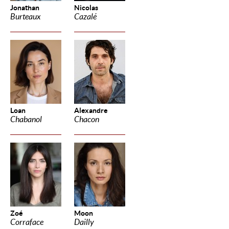
Jonathan
Nicolas
Burteaux
Cazalé
Loan
Alexandre
Chabanol
Chacon
Zoé
Moon
Corraface
Dailly