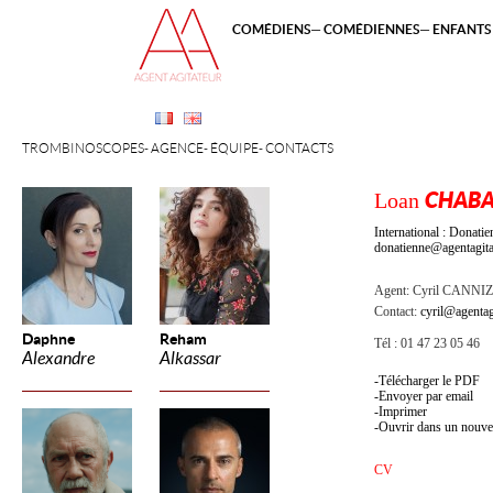
COMÉDIENS
COMÉDIENNES
ENFANTS 
TROMBINOSCOPES
AGENCE
ÉQUIPE
CONTACTS
Loan
CHAB
International : Dona
donatienne@agentagita
Agent:
Cyril CANNI
Contact:
cyril@agentag
Daphne
Reham
Tél : 01 47 23 05 46
Alexandre
Alkassar
Télécharger le PDF
Envoyer par email
Imprimer
Ouvrir dans un nouve
CV