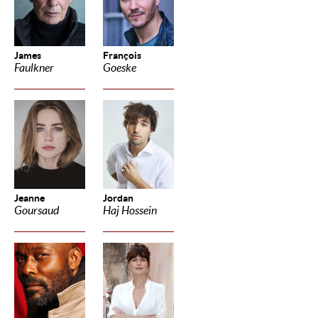
James
François
Faulkner
Goeske
Jeanne
Jordan
Goursaud
Haj Hossein