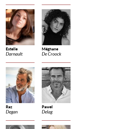
Estelle
Méghane
Darnault
De Croock
Raz
Pawel
Degan
Delag