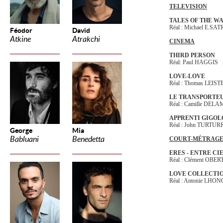
TELEVISION
TALES OF THE W
Réal : Michael E.S
Féodor
David
Atkine
Atrakchi
CINEMA
THIRD PERSON
Réal: Paul HAGGIS
LOVE-LOVE
Réal : Thomas LEI
LE TRANSPORTEU
Réal : Camille DE
APPRENTI GIGOL
Réal : John TURTUR
George
Mia
Babluani
Benedetta
COURT-MÉTRAG
ERES - ENTRE CI
Réal : Clément OBE
LOVE COLLECTI
Réal : Antonie LH