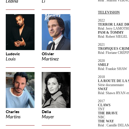
Réal : Marion VER
Ledina
Li
TELEVISION
2022
TERROR LAKE D
Réal: Jerry LAMOTHE
PAM & TOMMY
Réal: Robert SIEGEL
2021
TROPIQUES CRIMI
Réal: Floriane CRÉPI
Ludovic
Olivier
Louis
Martinez
2020
SMILF
Réal: Frankie SHAW
2018
LA ROUTE DE LA 
Série documentaire
SWAT
Réal: Shawn RYAN e
2017
CLAWS
TNT
Charles
Delia
THE BRAVE
Martins
Mayer
NBC
THE WAY
Réal : Camille DEL