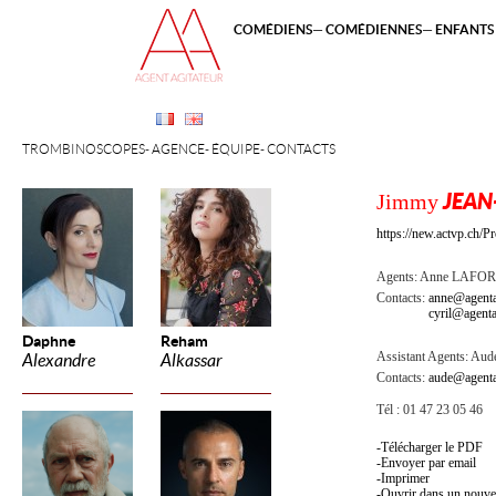
COMÉDIENS
COMÉDIENNES
ENFANTS 
TROMBINOSCOPES
AGENCE
ÉQUIPE
CONTACTS
Jimmy
JEAN
https://new.actvp.ch/P
Agents:
Anne LAFO
Contacts:
anne@agenta
cyril@agenta
Daphne
Reham
Assistant Agents:
Aude
Alexandre
Alkassar
Contacts:
aude@agenta
Tél : 01 47 23 05 46
Télécharger le PDF
Envoyer par email
Imprimer
Ouvrir dans un nouve