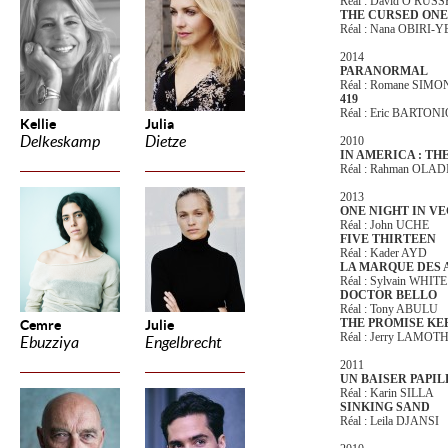
Réal : David O RUS
THE CURSED ONE
Réal : Nana OBIRI
2014
PARANORMAL
Réal : Romane SIMO
419
Réal : Eric BARTON
Kellie
Julia
Delkeskamp
Dietze
2010
IN AMERICA : TH
Réal : Rahman OLA
2013
ONE NIGHT IN V
Réal : John UCHE
FIVE THIRTEEN
Réal : Kader AYD
LA MARQUE DES 
Réal : Sylvain WHITE
DOCTOR BELLO
Réal : Tony ABULU
THE PROMISE KE
Cemre
Julie
Réal : Jerry LAMOT
Ebuzziya
Engelbrecht
2011
UN BAISER PAPI
Réal : Karin SILLA
SINKING SAND
Réal : Leila DJANSI