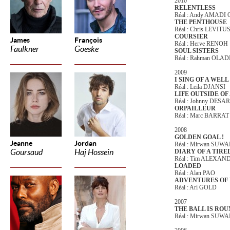
2010
RELENTLESS
Réal : Andy AMAD
THE PENTHOUSE
Réal : Chris LEVITU
COURSIER
James
François
Réal : Herve RENOH
Faulkner
Goeske
SOUL SISTERS
Réal : Rahman OL
2009
I SING OF A WELL
Réal : Leila DJANSI
LIFE OUTSIDE OF
Réal : Johnny DES
ORPAILLEUR
Réal : Marc BARRAT
2008
GOLDEN GOAL !
Jeanne
Jordan
Réal : Mirwan SUW
Goursaud
Haj Hossein
DIARY OF A TIR
Réal : Tim ALEXAN
LOADED
Réal : Alan PAO
ADVENTURES OF
Réal : Ari GOLD
2007
THE BALL IS RO
Réal : Mirwan SUW