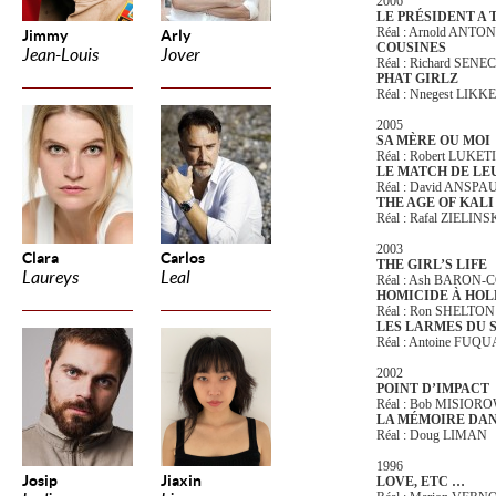
2006
LE PRÉSIDENT A T
Réal : Arnold ANTO
Jimmy
Arly
COUSINES
Jean-Louis
Jover
Réal : Richard SENE
PHAT GIRLZ
Réal : Nnegest LIKKE
2005
SA MÈRE OU MOI
Réal : Robert LUKET
LE MATCH DE LE
Réal : David ANSP
THE AGE OF KALI
Réal : Rafal ZIELINS
2003
Clara
Carlos
THE GIRL’S LIFE
Laureys
Leal
Réal : Ash BARON
HOMICIDE À HO
Réal : Ron SHELTO
LES LARMES DU 
Réal : Antoine FUQU
2002
POINT D’IMPACT
Réal : Bob MISIOR
LA MÉMOIRE DAN
Réal : Doug LIMAN
1996
Josip
Jiaxin
LOVE, ETC …