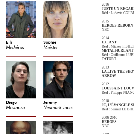
2016
JUSTE UN REGAR
Réal : Ludovic COL
2015
HEROES REBORN
NBC
2014
Elli
Sophie
EXTANT
Réal : Mickey FISHE
Medeiros
Meister
METAL HURLANT
Réal : Guillaume L
TATORT
2013
LA LIVE THE SH
ARROW
2012
TOUSSAINT LOU
Réal : Philippe NIAN
2010
Diego
Jeremy
JC, L’ÉVANGILE 
Mestanza
Neumark Jones
Réal : Samuel LE BI
2006-2010
HEROES
NBC