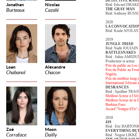
DETECTIVE KNIG
Jonathan
Nicolas
Réal: Edward DRAK
THE GRAY MAN
Burteaux
Cazalé
Réal: Anthony RUSS
2020
LA CONVOCATION
Réal: Kunle AFOLA
2019
JUNGLE JIHAD
Réal: Nadir IOUIAIN
RATTLESNAKES
Réal : Julius AMED
Producteur et acteur
Prix du public au Los
Loan
Alexandre
Prix du Public au Fest
Chabanol
Chacon
Nigéria
Prix du meilleur long-
International
Africain 
DESRANCES
Réal : Apolline TRA
Meilleur Acteur à l'
Meilleur Acteur de la 
Burkina Faso
Award "Sotigui d'Or" 
2018
419
Réal : Eric BARTON
Zoé
Moon
EVERYTHING BUT
Corraface
Dailly
Réal : Negest LIKKÉ