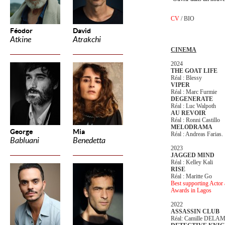
CV
/
BIO
Féodor
David
Atkine
Atrakchi
CINEMA
2024
THE GOAT LIFE
Réal : Blessy
VIPER
Réal : Marc Furmie
DEGENERATE
Réal : Luc Walpoth
AU REVOIR
Réal : Ronni Castillo
MELODRAMA
George
Mia
Réal : Andreas Farias.
Babluani
Benedetta
2023
JAGGED MIND
Réal : Kelley Kali
RISE
Réal : Maritte Go
Best supporting Actor
Awards in Lagos
2022
ASSASSIN CLUB
Réal: Camille DEL