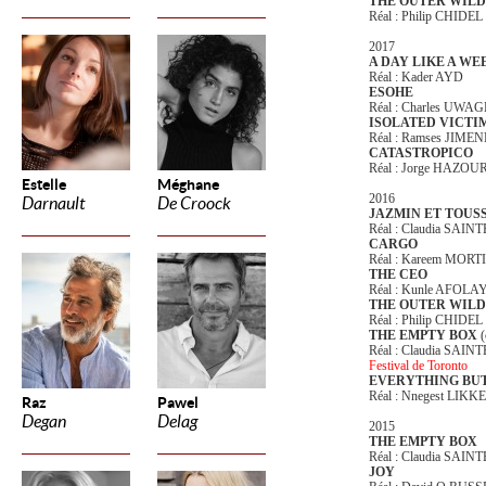
THE OUTER WILD
Réal : Philip CHIDEL
2017
A DAY LIKE A WE
Réal : Kader AYD
ESOHE
Réal : Charles UWA
ISOLATED VICTI
Réal : Ramses JIME
CATASTROPICO
Réal : Jorge HAZOU
Estelle
Méghane
2016
Darnault
De Croock
JAZMIN ET TOUS
Réal : Claudia SAIN
CARGO
Réal : Kareem MOR
THE CEO
Réal : Kunle AFOL
THE OUTER WILD
Réal : Philip CHIDEL
THE EMPTY BOX
Réal : Claudia SAIN
Festival de Toronto
EVERYTHING BU
Réal : Nnegest LIKKE
Raz
Pawel
Degan
Delag
2015
THE EMPTY BOX
Réal : Claudia SAIN
JOY