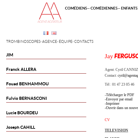
COMÉDIENS
COMÉDIENNES
ENFANTS 
TROMBINOSCOPES
AGENCE
ÉQUIPE
CONTACTS
JIM
Jay
FERGUS
Franck
ALLERA
Agent:
Cyril CANNI
Contact:
cyril@agentag
Fouad
BENHAMMOU
Tél : 01 47 23 05 46
Télécharger le PDF
Fulvio
BERNASCONI
Envoyer par email
Imprimer
Ouvrir dans un nouve
Lucie
BOURDEU
CV
Joseph
CAHILL
TELEVISION