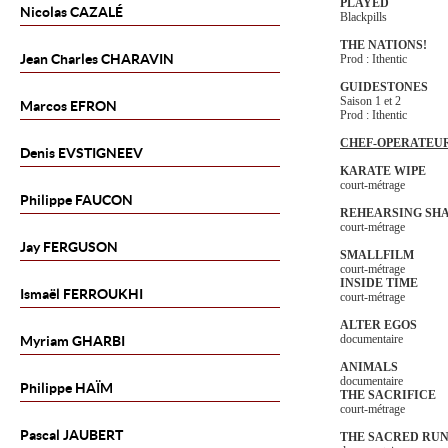
PLAYED
Nicolas
CAZALÉ
Blackpills
THE NATIONS!
Jean Charles
CHARAVIN
Prod : Ithentic
GUIDESTONES
Saison 1 et 2
Marcos
EFRON
Prod : Ithentic
CHEF-OPERATEU
Denis
EVSTIGNEEV
KARATE WIPE
court-métrage
Philippe
FAUCON
REHEARSING SH
court-métrage
Jay
FERGUSON
SMALLFILM
court-métrage
INSIDE TIME
Ismaël
FERROUKHI
court-métrage
ALTER EGOS
documentaire
Myriam
GHARBI
ANIMALS
documentaire
Philippe
HAÏM
THE SACRIFICE
court-métrage
Pascal
JAUBERT
THE SACRED RU