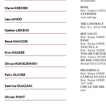
documentaire
BONE
Marie
KREMER
Réal : Eugène GARC
XXXPOSED
court-méreage
Léa
LANDO
THE CONTRACT
Réal : K.C. BASCO
Gaetan
LIEKENS
HOT SAUCE
Réal : Bashar SHBIB
PANIC
René
MANZOR
Réal : Bashar SHBIB
TAXI TO L.A
Réal : Bashar SHBIB
Kim
MASSEE
TAYLOR'S RETU
Réal : Andrew HU
MY DOG VINCEN
Olivia
MOKIEJEWSKI
Michael MACGOWA
DRAGHOULA
Réal : Bashar SHBIB
Felix
OLIVIER
LA MULE ET LES
Réal : Bashar SHBIB
1977-1986
Sabrina
OUAZANI
CIRCLE SQUARE
série
Olivier
PONT