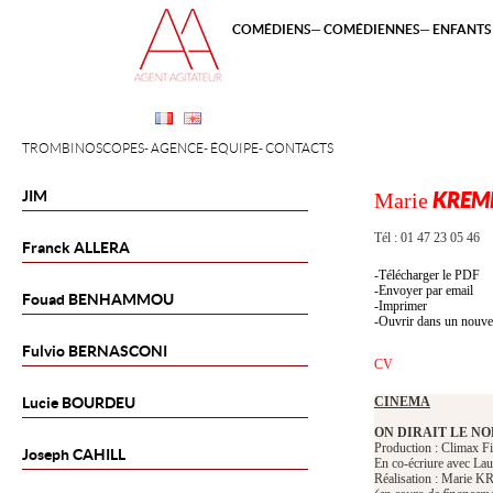
COMÉDIENS
COMÉDIENNES
ENFANTS 
TROMBINOSCOPES
AGENCE
ÉQUIPE
CONTACTS
JIM
Marie
KREM
Tél : 01 47 23 05 46
Franck
ALLERA
Télécharger le PDF
Envoyer par email
Fouad
BENHAMMOU
Imprimer
Ouvrir dans un nouve
Fulvio
BERNASCONI
CV
Lucie
BOURDEU
CINEMA
ON DIRAIT LE N
Production : Clima
Joseph
CAHILL
En co-écriure avec La
Réalisation : Marie