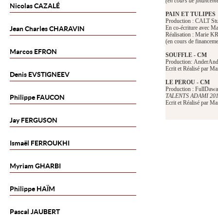
(en cours de financem
Nicolas
CAZALÉ
PAIN ET TULIPES
Production : CALT St
En co-écriture avec
Jean Charles
CHARAVIN
Réalisation : Marie
(en cours de financeme
Marcos
EFRON
SOUFFLE - CM
Production: AnderA
Ecrit et Réalisé par
Denis
EVSTIGNEEV
LE PEROU - CM
Production : FullDawa
TALENTS ADAMI 20
Philippe
FAUCON
Ecrit et Réalisé par
Jay
FERGUSON
Ismaël
FERROUKHI
Myriam
GHARBI
Philippe
HAÏM
Pascal
JAUBERT