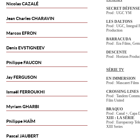
Nicolas
CAZALÉ
SECRET DÉFENSE
Prod : UGC YM
Jean Charles
CHARAVIN
LES DALTONS
Prod : UGC, Integral 
Production
Marcos
EFRON
BARRACUDA
Prod : Era Films, Gem
Denis
EVSTIGNEEV
DESCENTE
Prod : Horizon Produc
Philippe
FAUCON
SÉRIE TV
Jay
FERGUSON
EN IMMERSION
Prod : Mascaret Films
Ismaël
FERROUKHI
CROSSING LINES
Prod : Tandem Communi
Film United
Myriam
GHARBI
BRAQUO
Prod : Canal +, Capa
XIII : LA SÉRIE
Philippe
HAÏM
Prod : Europacorp Tel
XIII Series
Pascal
JAUBERT