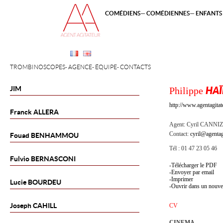
COMÉDIENS
COMÉDIENNES
ENFANTS 
TROMBINOSCOPES
AGENCE
ÉQUIPE
CONTACTS
JIM
Philippe
HA
http://www.agentagita
Franck
ALLERA
Agent:
Cyril CANNI
Contact:
cyril@agentag
Fouad
BENHAMMOU
Tél : 01 47 23 05 46
Fulvio
BERNASCONI
Télécharger le PDF
Envoyer par email
Imprimer
Lucie
BOURDEU
Ouvrir dans un nouve
Joseph
CAHILL
CV
CINEMA