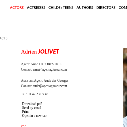
ACTORS
ACTRESSES
CHILDS / TEENS
AUTHORS
DIRECTORS
COM
ACTS
Adrien
JOLIVET
Agent:
Anne LAFORESTRIE
Contact:
anne@agentagitateur.com
Assistant Agent:
Aude des Georges
Contact:
aude@agentagitateur.com
Tél : 01 47 23 05 46
Download pdf
Send by email
Print
Open in a new tab
CV