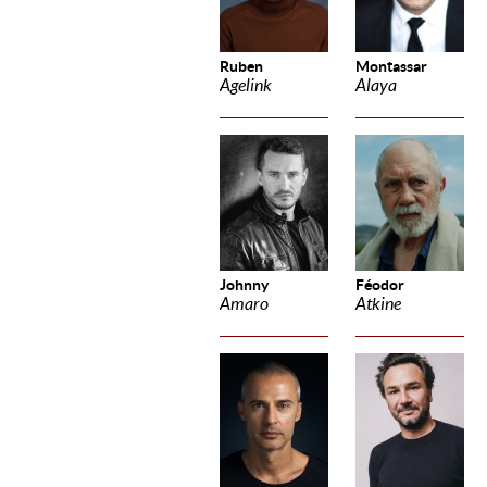
Ruben
Montassar
Agelink
Alaya
Johnny
Féodor
Amaro
Atkine