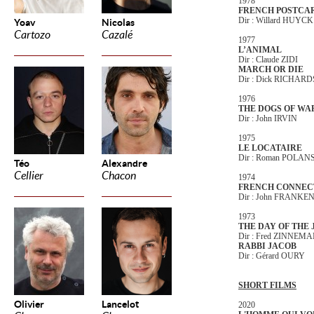
1978
FRENCH POSTCA
Dir : Willard HUYCK
Yoav
Nicolas
Cartozo
Cazalé
1977
L’ANIMAL
Dir : Claude ZIDI
MARCH OR DIE
Dir : Dick RICHARD
1976
THE DOGS OF WA
Dir : John IRVIN
1975
LE LOCATAIRE
Dir : Roman POLAN
Téo
Alexandre
Cellier
Chacon
1974
FRENCH CONNECT
Dir : John FRANK
1973
THE DAY OF THE
Dir : Fred ZINNEM
RABBI JACOB
Dir : Gérard OURY
SHORT FILMS
Olivier
Lancelot
2020