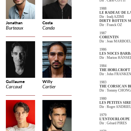
Dir : Carlo COTTI
1988
LE RADEAU DE L
Dir : Iradj AZIMI
DIRTY ROTTEN 
Jonathan
Costa
Dir : Franck OZ
Burteaux
Canda
1987
CORENTIN
Dir : Jean MARBOE
1986
LES NOCES BARB
Dir : Marion HÄNSE
1984
THE HORLCROFT
Dir : John FRANK
Guillaume
Willy
1983
Carcaud
Cartier
THE CORSICAN 
Dir : Tommy CHONG
1980
LES PETITES SIR
Dir : Roger ANDRIE
1979
L’ENTOURLOUPE
Dir : Gérard PIRES