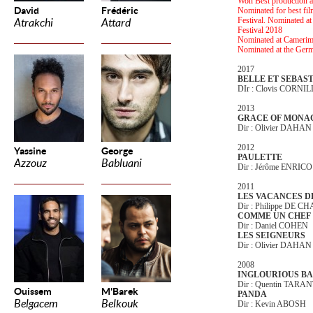
Won Best production a
David
Frédéric
Nominated for best film
Festival. Nominated at
Atrakchi
Attard
Festival 2018
Nominated at Camerima
Nominated at the Ger
2017
BELLE ET SEBAS
DIr : Clovis CORNI
2013
GRACE OF MONA
Dir : Olivier DAHAN
2012
Yassine
George
PAULETTE
Azzouz
Babluani
Dir : Jérôme ENRICO
2011
LES VACANCES D
Dir : Philippe DE
COMME UN CHEF
Dir : Daniel COHEN
LES SEIGNEURS
Dir : Olivier DAHA
2008
I
NGLOURIOUS B
Dir : Quentin TARA
Ouissem
M'Barek
PANDA
Belgacem
Belkouk
Dir : Kevin ABOSH