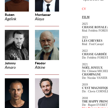
CV
Ruben
Montassar
FILM
Agelink
Alaya
2025
CHASSE ROYALE
Réal: Frédéric FORE
2023
LES CHEVRES
Réal : Fred Cavayé
2022
CHASSE GARDÉE
Dir: Frédéric FORES
Johnny
Féodor
2021
Amaro
Atkine
NOËL JOYEUX
Dir: Clément MICHE
CHAMPAGNE
Dir: Nicolas VANIER
2019
C'EST MAGNIFIQ
Dir : Clovis CORNI
2018
THE HAPPY PRIN
Dir : Rupert EVERET