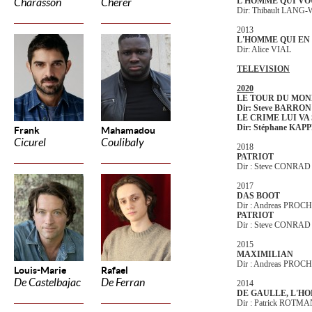
L'HOMME QUI VO
Charasson
Cherer
Dir: Thibault LANG
2013
L'HOMME QUI EN
Dir: Alice VIAL
TELEVISION
2020
LE TOUR DU MON
Dir: Steve BARRON
LE CRIME LUI VA SI
Dir: Stéphane KAP
Frank
Mahamadou
Cicurel
Coulibaly
2018
PATRIOT
Dir : Steve CONRAD
2017
DAS BOOT
Dir : Andreas PRO
PATRIOT
Dir : Steve CONRAD
2015
MAXIMILIAN
Dir : Andreas PRO
Louis-Marie
Rafael
De Castelbajac
De Ferran
2014
DE GAULLE, L'H
Dir : Patrick ROTM