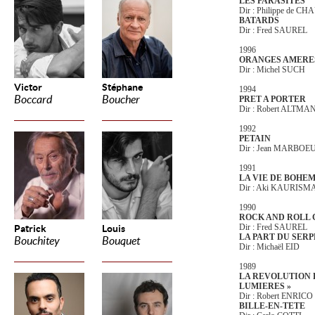
LES PARASITES
Dir : Philippe de 
BATARDS
Dir : Fred SAUREL
1996
ORANGES AMERE
Dir : Michel SUCH
Victor
Stéphane
1994
Boccard
Boucher
PRET A PORTER
Dir : Robert ALTMA
1992
PETAIN
Dir : Jean MARBOE
1991
LA VIE DE BOHE
Dir : Aki KAURISM
1990
ROCK AND ROLL
Dir : Fred SAUREL
Patrick
Louis
LA PART DU SER
Bouchitey
Bouquet
Dir : Michaël EID
1989
LA REVOLUTION
LUMIERES »
Dir :
Robert ENRICO
BILLE-EN-TETE