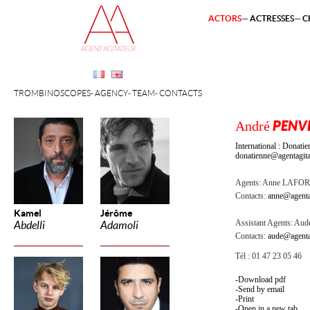
ACTORS
ACTRESSES
C
TROMBINOSCOPES
AGENCY
TEAM
CONTACTS
André
PENV
International : Dona
donatienne@agentagita
Agents:
Anne LAFOR
Contacts:
anne@agenta
Kamel
Jérôme
Assistant Agents:
Aude
Abdelli
Adamoli
Contacts:
aude@agenta
Tél : 01 47 23 05 46
Download pdf
Send by email
Print
Open in a new tab