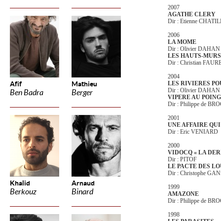
2007
AGATHE CLERY
Dir : Etienne CHATI
2006
LA MOME
Dir : Olivier DAHAN
LES HAUTS-MURS
Dir : Christian FAUR
2004
Afif
Mathieu
LES RIVIERES P
Dir : Olivier DAHAN
Ben Badra
Berger
VIPERE AU POING
Dir : Philippe de BR
2001
UNE AFFAIRE QU
Dir : Eric VENIARD
2000
VIDOCQ « LA DE
Dir : PITOF
LE PACTE DES LO
Dir : Christophe GA
Khalid
Arnaud
1999
Berkouz
Binard
AMAZONE
Dir : Philippe de BR
1998