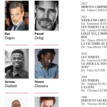
2013
MORTUS CORPOR
Dir : Fabien CAMAL
2011
WEEK-END CHEZ 
Dir : Emmanuel JE
LES TOQUES 1 & 
Dir : Laurence KAT
Raz
Pawel
LOUIS XVI, L’HO
ROI
Degan
Delag
Dir : Thierry BINISTI
LA VICTOIRE AU
Dir : Jean-Michel V
2010
LES TOQUES
Dir : Laurence KATR
CE JOUR-LÀ, TOUT
JUIN"
Dir : Félix OLIVIER
2009
LES TOQUES
Idrissa
Noom
Dir : Stephane KUR
Diabaté
Diawara
LA LISTE
Dir : Christian FAUR
2008
SERVICES SACR
Dir : Vincenzo MA