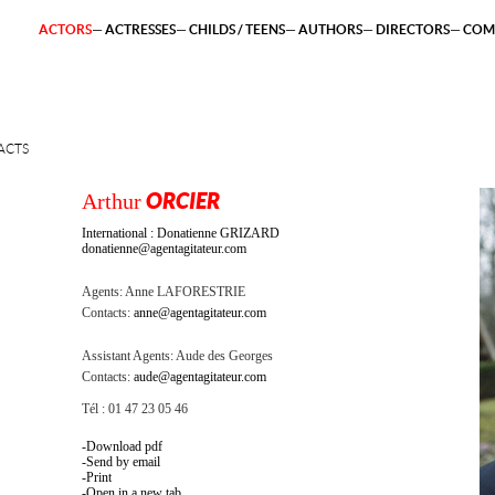
ACTORS
ACTRESSES
CHILDS / TEENS
AUTHORS
DIRECTORS
COM
ACTS
Arthur
ORCIER
International : Donatienne GRIZARD
donatienne@agentagitateur.com
Agents:
Anne LAFORESTRIE
Contacts:
anne@agentagitateur.com
Assistant Agents:
Aude des Georges
Contacts:
aude@agentagitateur.com
Tél : 01 47 23 05 46
Download pdf
Send by email
Print
Open in a new tab