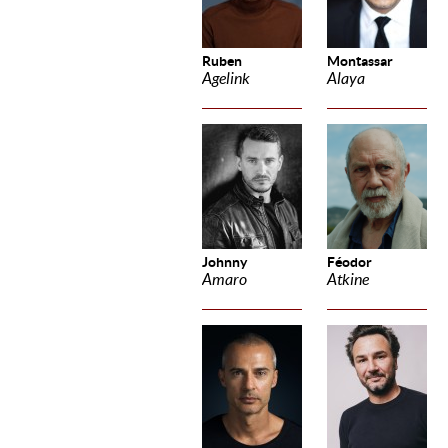
Ruben
Montassar
Agelink
Alaya
Johnny
Féodor
Amaro
Atkine