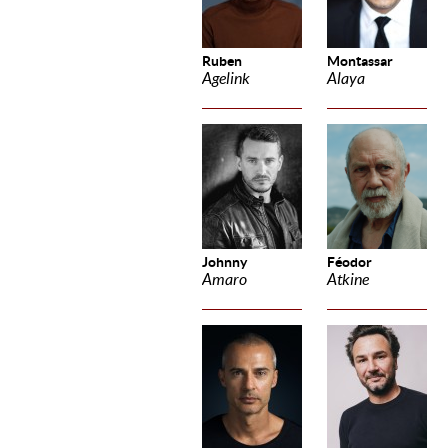
Ruben
Montassar
Agelink
Alaya
Johnny
Féodor
Amaro
Atkine