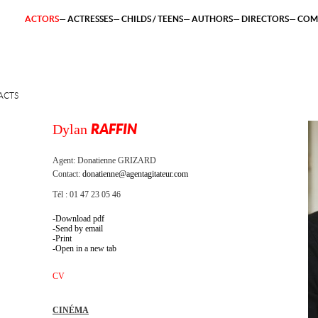
ACTORS
ACTRESSES
CHILDS / TEENS
AUTHORS
DIRECTORS
COM
ACTS
Dylan
RAFFIN
Agent:
Donatienne GRIZARD
Contact:
donatienne@agentagitateur.com
Tél : 01 47 23 05 46
Download pdf
Send by email
Print
Open in a new tab
CV
CINÉMA