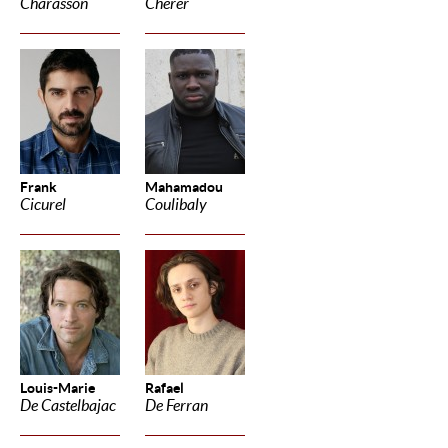
Charasson
Cherer
Frank
Mahamadou
Cicurel
Coulibaly
Louis-Marie
Rafael
De Castelbajac
De Ferran