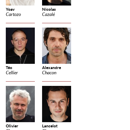
Yoav
Nicolas
Cartozo
Cazalé
Téo
Alexandre
Cellier
Chacon
Olivier
Lancelot