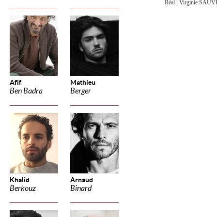
Réal : Virginie SAU
Afif
Mathieu
Ben Badra
Berger
Khalid
Arnaud
Berkouz
Binard