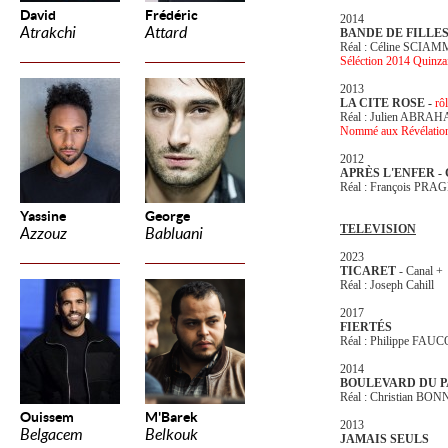
David
Frédéric
2014
Atrakchi
Attard
BANDE DE FILLE
Réal : Céline SCIA
Séléction 2014 Quinzai
2013
LA CITE ROSE -
rô
Réal : Julien ABRA
Nommé aux Révélatio
2012
APRÈS L'ENFER -
Réal : François PR
Yassine
George
TELEVISION
Azzouz
Babluani
2023
TICARET
- Canal +
Réal : Joseph Cahill
2017
FIERTÉS
Réal : Philippe FAU
2014
BOULEVARD DU P
Réal : Christian BO
Ouissem
M'Barek
2013
Belgacem
Belkouk
JAMAIS SEULS