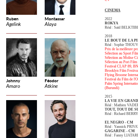
CINEMA
Ruben
Montassar
2022
ROKYA
Agelink
Alaya
Réal : Saïd BELKTIB
2018
LE BOUT DE LA PI
Réal : Sophie THOU
Prix de la meilleure p
Sélection au Sport Fil
Sélection au Molise C
Sélection au Pori Film F
Festival CLAP 89, BN
Brooklyn Film Festiv
Flying Broome Interna
Festival du Film de l'
Johnny
Féodor
Palm Spring Internat
Amaro
Atkine
(Burundi)
2015
LA VIE EN GRAN
Réal : Mathieu VAD
TOUT, TOUT DE S
Réal : Richard BERR
EL NEGRO - CM
Réal : Yannick PRIVA
GAGARINE - CM
Réal : Fanny LIATA