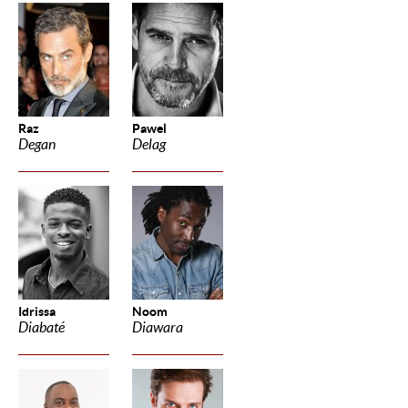
Raz
Pawel
Degan
Delag
Idrissa
Noom
Diabaté
Diawara