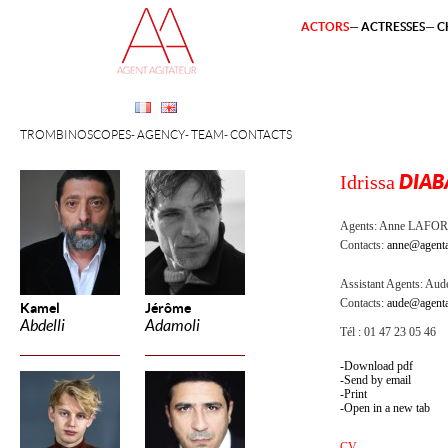
ACTORS
ACTRESSES
C
TROMBINOSCOPES
AGENCY
TEAM
CONTACTS
Idrissa
DIAB
Agents:
Anne LAFOR
Contacts:
anne@agenta
Assistant Agents:
Aude
Contacts:
aude@agenta
Kamel
Jérôme
Abdelli
Adamoli
Tél : 01 47 23 05 46
Download pdf
Send by email
Print
Open in a new tab
CV