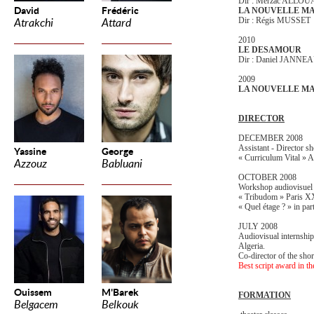
Dir : Merzac ALLO
David
Frédéric
LA NOUVELLE MA
Dir : Régis MUSSET
Atrakchi
Attard
2010
LE DESAMOUR
Dir : Daniel JANNE
2009
LA NOUVELLE M
DIRECTOR
DECEMBER 2008
Assistant - Director sh
Yassine
George
« Curriculum Vital » A
Azzouz
Babluani
OCTOBER 2008
Workshop audiovisuel 
« Tribudom » Paris XX
« Quel étage ? » in p
JULY 2008
Audiovisual internshi
Algeria.
Co-director of the shor
Best script award in th
Ouissem
M'Barek
FORMATION
Belgacem
Belkouk