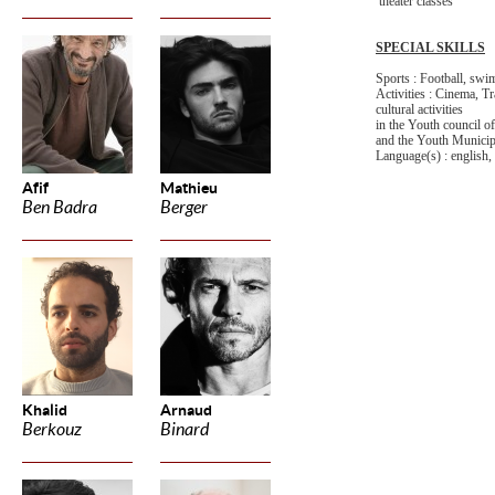
theater classes
SPECIAL SKILLS
Sports : Football, sw
Activities : Cinema, T
cultural activities
in the Youth council o
and the Youth Municip
Language(s) : english, 
Afif
Mathieu
Ben Badra
Berger
Khalid
Arnaud
Berkouz
Binard