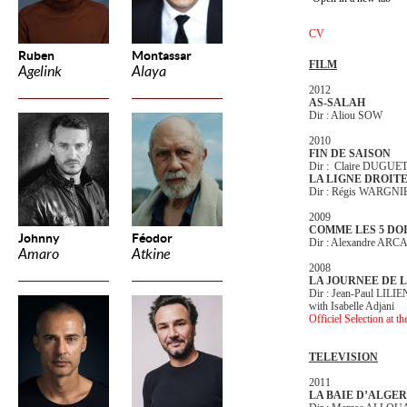
CV
Ruben
Montassar
FILM
Agelink
Alaya
2012
AS-SALAH
Dir : Aliou SOW
2010
FIN DE SAISON
Dir : Claire DUGUET
LA LIGNE DROIT
Dir : Régis WARGNI
2009
COMME LES 5 DO
Johnny
Féodor
Dir : Alexandre AR
Amaro
Atkine
2008
LA JOURNEE DE L
Dir : Jean-Paul LIL
with Isabelle Adjani
Officiel Selection at th
TELEVISION
2011
LA BAIE D’ALGER