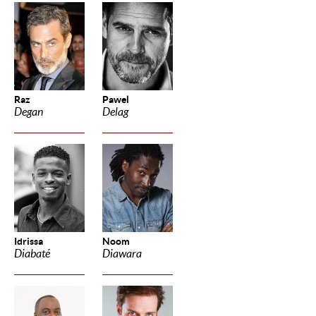
Raz
Pawel
Degan
Delag
Idrissa
Noom
Diabaté
Diawara