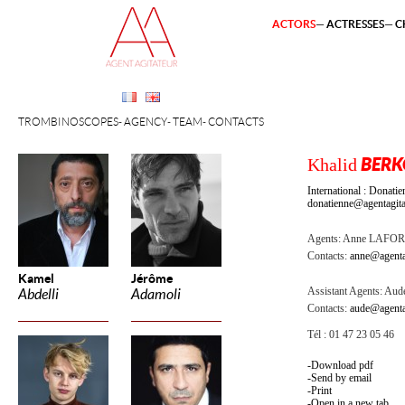
ACTORS
ACTRESSES
C
TROMBINOSCOPES
AGENCY
TEAM
CONTACTS
Khalid
BERK
International : Dona
donatienne@agentagita
Agents:
Anne LAFOR
Contacts:
anne@agenta
Kamel
Jérôme
Assistant Agents:
Aude
Abdelli
Adamoli
Contacts:
aude@agenta
Tél : 01 47 23 05 46
Download pdf
Send by email
Print
Open in a new tab