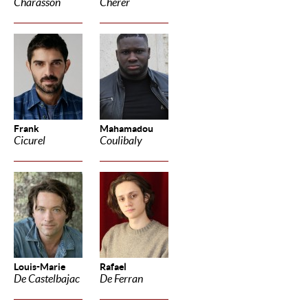
Charasson
Cherer
Frank
Mahamadou
Cicurel
Coulibaly
Louis-Marie
Rafael
De Castelbajac
De Ferran