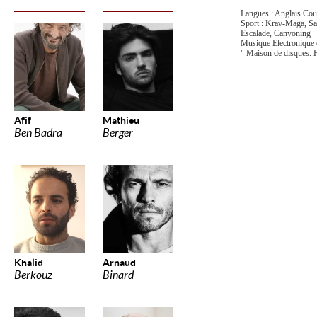
Langues : Anglais Cour
Sport : Krav-Maga, S
Escalade, Canyoning
Musique Electronique 
" Maison de disques.
Afif
Mathieu
Ben Badra
Berger
Khalid
Arnaud
Berkouz
Binard