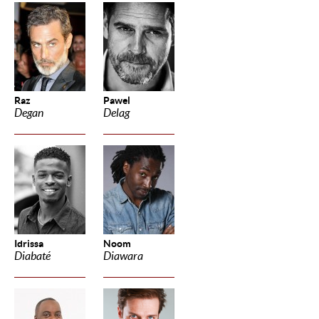
Raz
Pawel
Degan
Delag
Idrissa
Noom
Diabaté
Diawara