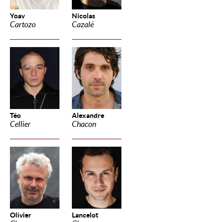
Yoav
Nicolas
Cartozo
Cazalé
Téo
Alexandre
Cellier
Chacon
Olivier
Lancelot