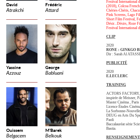
Festival International
David
Frédéric
(2018), Colcoa French 
Atrakchi
Attard
Chéries-Chéris, Chac
Pink Screens, Lago Fi
Short Film Festival, F
Désir...Désirs, Roze F
Festival International 
CLIP
2020
RONE : GINKGO 
Dir : Sarah Al ATASS
PUBLICITÉ
Yassine
George
2020
Azzouz
Babluani
E.LECLERC
TRAINING
ACTORS FACTORY, Stu
inspirée de Meisner, P
Master Cinéma , Paris
Licence Études Cinéma
La Sorbonne-Nouvelle
DEUG en Arts Du Spec
Paoli
Baccalauréat série Sci
Bastia.
Ouissem
M'Barek
Belgacem
Belkouk
RENSEIGNEMENT