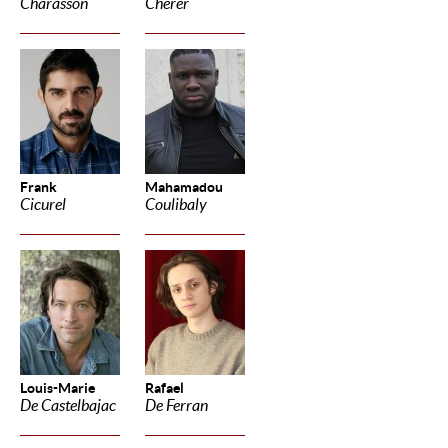
Charasson
Cherer
Frank
Mahamadou
Cicurel
Coulibaly
Louis-Marie
Rafael
De Castelbajac
De Ferran