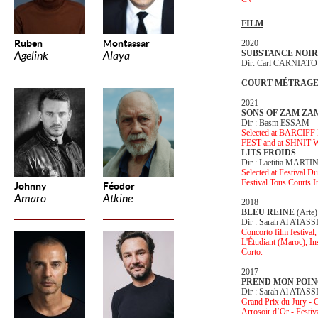
FILM
Ruben
Montassar
2020
SUBSTANCE NOI
Agelink
Alaya
Dir: Carl CARNIATO
COURT-MÉTRAG
2021
SONS OF ZAM Z
Dir : Basm ESSAM
Selected at BARC
FEST and at SHNIT Wo
LITS FROIDS
Dir : Laetitia MART
Selected at Festival D
Festival Tous Courts I
Johnny
Féodor
Amaro
Atkine
2018
BLEU REINE
(Arte)
Dir : Sarah Al ATASS
Concorto film festival,
L'Étudiant (Maroc), In
Corto.
2017
PREND MON POI
Dir : Sarah Al ATASS
Grand Prix du Jury - C
Arrosoir d’Or - Festiv