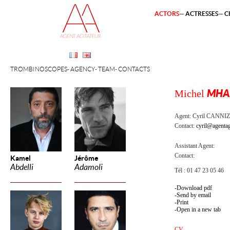
ACTORS
ACTRESSES
C
TROMBINOSCOPES
AGENCY
TEAM
CONTACTS
Michel
MHA
Agent:
Cyril CANNI
Contact:
cyril@agentag
Assistant Agent:
Contact:
Kamel
Jérôme
Abdelli
Adamoli
Tél : 01 47 23 05 46
Download pdf
Send by email
Print
Open in a new tab
CV