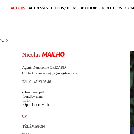
ACTORS
ACTRESSES
CHILDS / TEENS
AUTHORS
DIRECTORS
COM
ACTS
Nicolas
MAILHO
Agent:
Donatienne GRIZARD
Contact:
donatienne@agentagitateur.com
Tél : 01 47 23 05 46
Download pdf
Send by email
Print
Open in a new tab
CV
TÉLÉVISION