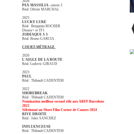
2026
PAX MASSILIA
- saison 3
Réal: Olivier MARCHAL
2025
LUCKY LUKE
Réal : Benjamin ROCHER
Disney+ et TF1
ZODIAQUE S 3
Réal: Bruno GARCIA
COURT-MÉTRAGE
2026
L'AIGLE DE LA ROUTE
Réal: Ludovic GIRAUD
2023
PAUL
Réal : Thibault CADENTEM
2022
SHOREBREAK
Réal : Thibault CADENTEM
Nomination meilleur second rôle aux ARFF Barcelone
2022
Sélctionné au Short Film Corner de Cannes 2024
RIVE DROITE
Réal : Jules SANCHEZ
INFLUENCEUSE
Réal : Thibault CADENTEM