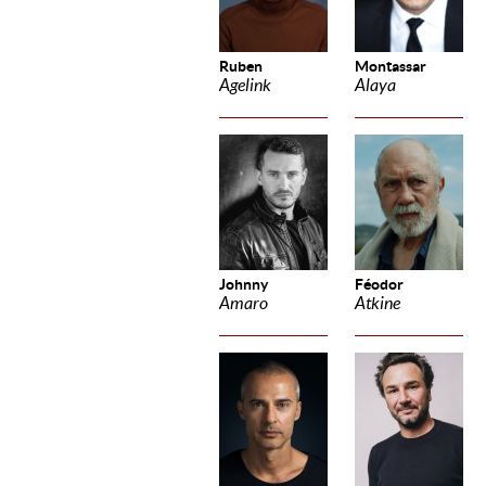
Ruben
Montassar
Agelink
Alaya
Johnny
Féodor
Amaro
Atkine