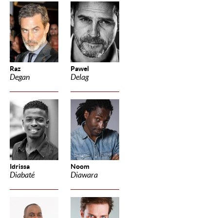
Raz
Pawel
Degan
Delag
Idrissa
Noom
Diabaté
Diawara