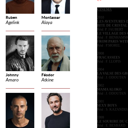
CINEMA
Ruben
Montassar
2010
LES AVENTURES 
Agelink
Alaya
BITE DE CRISTAL
Réal: P. JAUBERT
LE VILLAGE DES
Réal : F. BENHAM
FROM PARIS WIT
Réal : P.MOREL
2008
FRACASSEES
Réal : F. LLOPIS
2004
LA VALSE DES G
Johnny
Féodor
Réal : J. ODOUTAN
Amaro
Atkine
2002
MAMA ALOKO
Réal : J. ODOUTAN
2001
SEXY BOYS
Réal : S. KAZANDI
1999
LE SOURIRE DU 
Réal : E. BESBARD