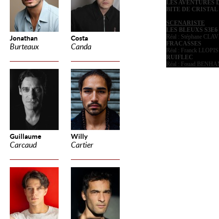
LES AVENTURES 
BITE DE CRISTAL
SCENARISTE
LES BLEUXS S3E6
Réal : Stéphane CLA
Jonathan
Costa
FRACASSES
Burteaux
Canda
Réal : Franck LLOPIS
RUIFLEC
Réal : Fouad BEN
Guillaume
Willy
Carcaud
Cartier