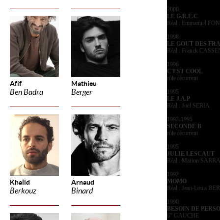
2000
LE G.R.E.C
.
Réal : Emmanuel F
1998
LE GOUT DES FRA
Réal : Franck CASSE
1996
C'EST COOL
rôle récurrent
Afif
Mathieu
Ben Badra
Berger
1995
LE J.A.P
Réal : Joël SERIA
1993-1995
SECONDE B
rôle récurrent
1995
JULIE LESCAUT
Réal : Marion SARR
1992
MOMO
Khalid
Arnaud
Réal : Jean-Louis B
Berkouz
Binard
1990
BESOIN DE PERS
6° GAUCHE