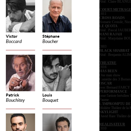
Réal : Claire BLANG
COURT-METRAG
2011
CROSS ROADS
Romaric Croisile, Nico
LE QUOTA
Réal : Pascal JAUBE
RANI RAJAH
Victor
Stéphane
Réal : Marjolaine B
Boccard
Boucher
2003
BLACK SHABBAT
Réal : Benjamin ALIM
THEATRE
2016
HAS BEEN
One man show
Comédie des 3 Bornes
OSCAR
avec Bernard FARCY
PERFORMANCE
Patrick
Louis
pour l'artiste brésilie
Bouchitey
Bouquet
Paume
L'IMPROMPTU DE
Molière Théâtre de la 
SKYLIGHT
David Hare Théâtre de 
REALISATEUR
2010