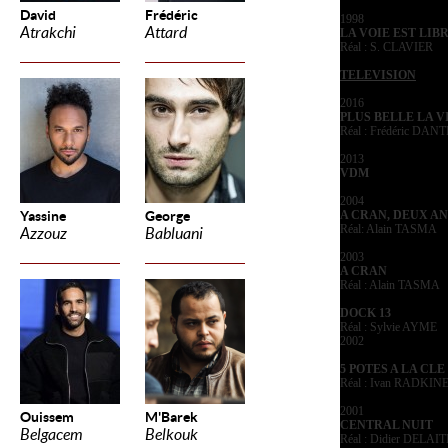
David
Frédéric
1998
Atrakchi
Attard
LA VOIE EST LIB
Réal : S. CLAVIER
TELEVISION
2016
PLUS BELLE LA V
Réal : Frédéric DAN
2013
VDM
2004
Yassine
George
A CRAN, DEUX AN
Réal: Alain TASMA
Azzouz
Babluani
2003
A CRAN
Réal : Alain TASMA
DOCK 13
Réal : Sylvie AYME
2002
5 POTES A LA CLE
Réal : Ivan RADKIN
2001
Ouissem
M'Barek
CENTRAL NUIT
Belgacem
Belkouk
Réal : Didier DELAI