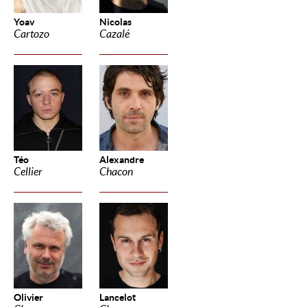
Yoav
Nicolas
Cartozo
Cazalé
Téo
Alexandre
Cellier
Chacon
Olivier
Lancelot