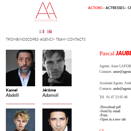
ACTORS
ACTRESSES
C
TROMBINOSCOPES
AGENCY
TEAM
CONTACTS
Pascal
JAUB
Agents:
Anne LAFOR
Contacts:
anne@agenta
Assistant Agents:
Aude
Contacts:
aude@agenta
Kamel
Jérôme
Abdelli
Adamoli
Tél : 01 47 23 05 46
Download pdf
Send by email
Print
Open in a new tab
CV