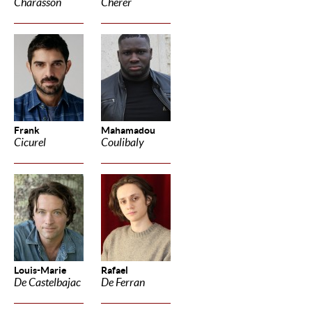
Charasson
Cherer
Frank
Mahamadou
Cicurel
Coulibaly
Louis-Marie
Rafael
De Castelbajac
De Ferran