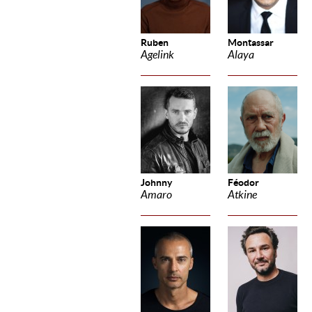
Ruben
Montassar
Agelink
Alaya
Johnny
Féodor
Amaro
Atkine