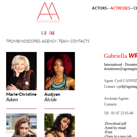
ACTORS
ACTRESSES
C
TROMBINOSCOPES
AGENCY
TEAM
CONTACTS
Gabriella
WR
International : Dona
donatienne@agentagita
Agent:
Cyril CANNI
Contact:
cyril@agentag
Marie-Christine
Audjyan
Assistant Agents:
Adam
Alcide
Contacts:
Tél : 01 47 23 05 46
Download pdf
Send by email
Print
Open in a new tab