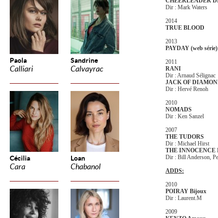
CHEERLEADER D
Dir : Mark Waters
2014
TRUE BLOOD
2013
PAYDAY (web série)
Paola
Sandrine
2011
Calliari
Calvayrac
RANI
Dir : Arnaud Sélignac
JACK OF DIAMON
Dir : Hervé Renoh
2010
NOMADS
Dir : Ken Sanzel
2007
THE TUDORS
Dir : Michael Hirst
THE INNOCENCE 
Dir : Bill Anderson, 
Cécilia
Loan
Cara
Chabanol
ADDS:
2010
POIRAY Bijoux
Dir : Laurent.M
2009