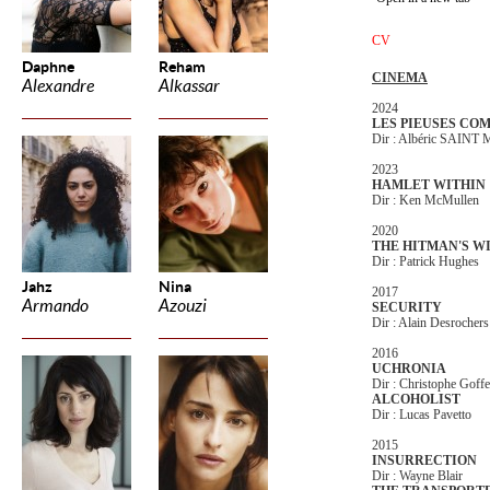
CV
Daphne
Reham
CINEMA
Alexandre
Alkassar
2024
LES PIEUSES CO
Dir : Albéric SAIN
2023
HAMLET WITHIN
Dir : Ken McMullen
2020
THE HITMAN'S W
Dir : Patrick Hughes
Jahz
Nina
2017
Armando
Azouzi
SECURITY
Dir : Alain Desrochers
2016
UCHRONIA
Dir : Christophe Goffe
ALCOHOLIST
Dir : Lucas Pavetto
2015
INSURRECTION
Dir : Wayne Blair