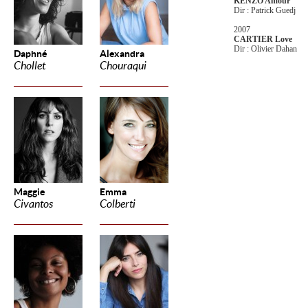
KENZO Amour
Dir : Patrick Guedj
2007
CARTIER Love
Dir : Olivier Dahan
Daphné
Alexandra
Chollet
Chouraqui
Maggie
Emma
Civantos
Colberti