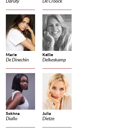
Daruty
De Croock
Marie
Kellie
De Dinechin
Delkeskamp
Sokhna
Julia
Diallo
Dietze