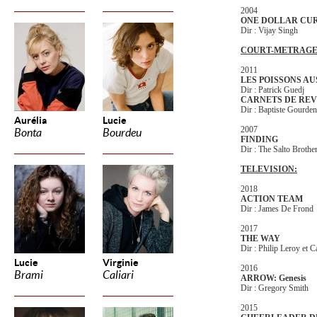
2004
ONE DOLLAR CU
Dir : Vijay Singh
COURT-METRAGE
2011
LES POISSONS A
Dir : Patrick Guedj
CARNETS DE REV
Dir : Baptiste Gourde
Aurélia
Lucie
2007
Bonta
Bourdeu
FINDING
Dir : The Salto Brothe
TELEVISION:
2018
ACTION TEAM
Dir : James De Frond
2017
THE WAY
Dir : Philip Leroy et 
Lucie
Virginie
2016
Brami
Caliari
ARROW: Genesis
Dir : Gregory Smith
2015