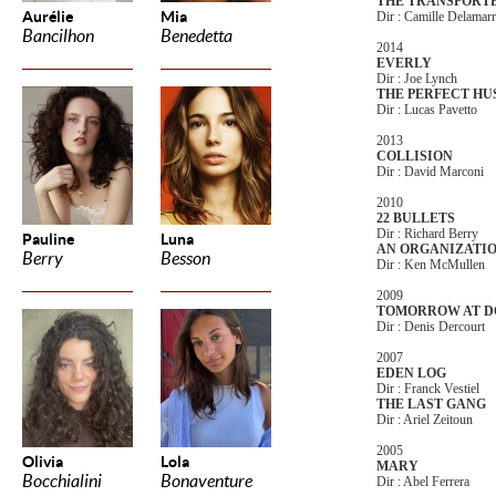
THE TRANSPORT
Aurélie
Mia
Dir : Camille Delamar
Bancilhon
Benedetta
2014
EVERLY
Dir : Joe Lynch
THE PERFECT H
Dir : Lucas Pavetto
2013
COLLISION
Dir : David Marconi
2010
22 BULLETS
Dir : Richard Berry
Pauline
Luna
AN ORGANIZATI
Berry
Besson
Dir : Ken McMullen
2009
TOMORROW AT 
Dir : Denis Dercourt
2007
EDEN LOG
Dir : Franck Vestiel
THE LAST GANG
Dir : Ariel Zeitoun
2005
Olivia
Lola
MARY
Bocchialini
Bonaventure
Dir : Abel Ferrera